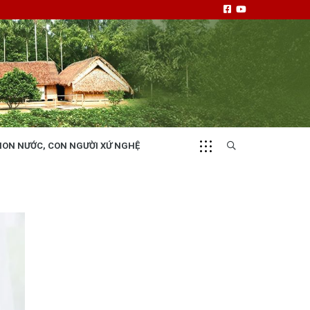
NON NƯỚC, CON NGƯỜI XỨ NGHỆ
CHUYỂN ĐỘNG 130
i
Tiếng nói và hành động từ cấp xã
NHỊP CẦU ĐẦU TƯ