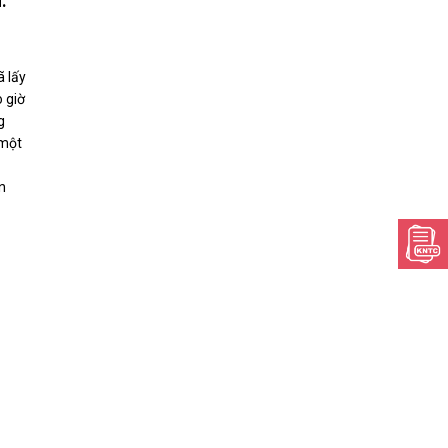
:
ã lấy
 giờ
g
 một
n