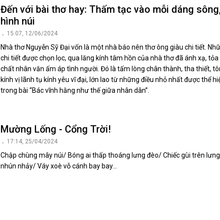
Đến với bài thơ hay: Thấm tạc vào mỗi dáng sông
hình núi
15:07, 12/06/2024
Nhà thơ Nguyễn Sỹ Đại vốn là một nhà báo nên thơ ông giàu chi tiết. Nh
chi tiết được chọn lọc, qua lăng kính tâm hồn của nhà thơ đã ánh xạ, tỏa
chất nhân văn ấm áp tình người. Đó là tấm lòng chân thành, tha thiết, tô
kính vị lãnh tụ kính yêu vĩ đại, lớn lao từ những điều nhỏ nhất được thể hi
trong bài “Bác vĩnh hằng như thế giữa nhân dân”.
Mường Lống - Cổng Trời!
17:14, 25/04/2024
Chập chùng mây núi/ Bóng ai thấp thoáng lưng đèo/ Chiếc gùi trên lưng
nhún nhảy/ Váy xoè vỗ cánh bay bay…