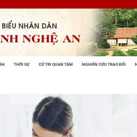
ÂN
THỜI SỰ
CỬ TRI QUAN TÂM
NGHIÊN CỨU TRAO ĐỔI
NG NHÂN DÂN
THỜI SỰ
 động
Tin tức chính trị - kinh tế - xã hộ
 động Văn phòng
 động Đảng, đoàn thể
 kỳ họp HĐND tỉnh
giám sát, khảo sát
ết của HĐND tỉnh
XÂY DỰNG CHÍNH SÁCH,
XÂY DỰNG NÔNG THÔN MỚI
UẬT