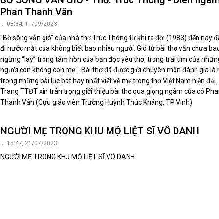
BỜ SÔNG VẪN GIÓ - Thơ: Trúc Thông - Diễn ngâm
Phan Thanh Vân
08:34, 11/09/2023
"Bờ sông vẫn gió" của nhà thơ Trúc Thông từ khi ra đời (1983) đến nay đ
đi nước mắt của không biết bao nhiêu người. Gió từ bài thơ vẫn chưa bao
ngừng “lay” trong tâm hồn của bạn đọc yêu thơ, trong trái tim của nhữn
người con không còn mẹ… Bài thơ đã được giới chuyên môn đánh giá là
trong những bài lục bát hay nhất viết về mẹ trong thơ Việt Nam hiện đại.
Trang TTĐT xin trân trọng giới thiệu bài thơ qua giọng ngâm của cô Pha
Thanh Vân (Cựu giáo viên Trường Huỳnh Thúc Kháng, TP Vinh)
NGƯỜI MẸ TRONG KHU MỘ LIỆT SĨ VÔ DANH
15:47, 21/07/2023
NGƯỜI MẸ TRONG KHU MỘ LIỆT SĨ VÔ DANH