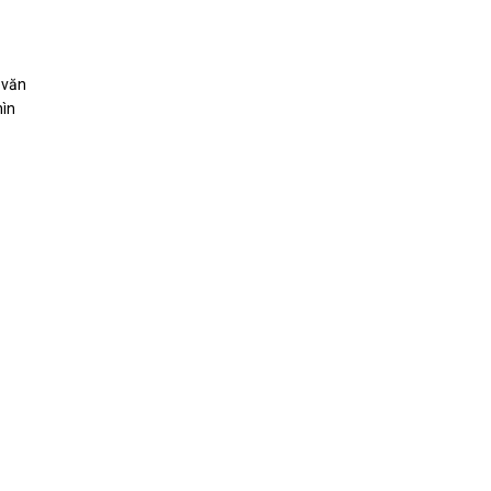
 văn
hìn