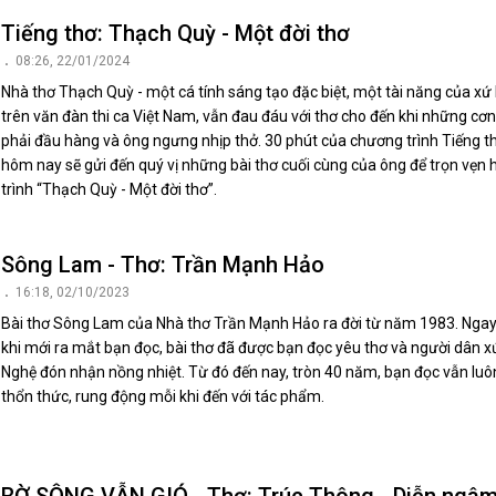
Tiếng thơ: Thạch Quỳ - Một đời thơ
08:26, 22/01/2024
Nhà thơ Thạch Quỳ - một cá tính sáng tạo đặc biệt, một tài năng của xứ
trên văn đàn thi ca Việt Nam, vẫn đau đáu với thơ cho đến khi những cơ
phải đầu hàng và ông ngưng nhịp thở. 30 phút của chương trình Tiếng t
hôm nay sẽ gửi đến quý vị những bài thơ cuối cùng của ông để trọn vẹn
trình “Thạch Quỳ - Một đời thơ”.
Sông Lam - Thơ: Trần Mạnh Hảo
16:18, 02/10/2023
Bài thơ Sông Lam của Nhà thơ Trần Mạnh Hảo ra đời từ năm 1983. Ngay
khi mới ra mắt bạn đọc, bài thơ đã được bạn đọc yêu thơ và người dân x
Nghệ đón nhận nồng nhiệt. Từ đó đến nay, tròn 40 năm, bạn đọc vẫn luô
thổn thức, rung động mỗi khi đến với tác phẩm.