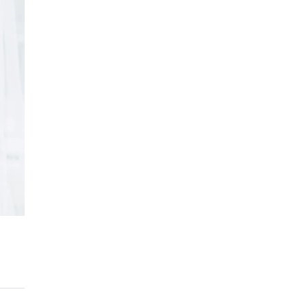
Nhịp cầu đầu tư
VĂN HỌC - NGHỆ THUẬT
Giai điệu quê hương
Đến với bài thơ hay
hệ An
i
bản pháp