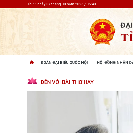
Thứ 6 ngày 07 tháng 08 năm 2026 / 06:40
ĐOÀN ĐẠI BIỂU QUỐC HỘI
HỘI ĐỒNG NHÂN D
ĐOÀN ĐẠI BIỂU QUỐC HỘI
HỘI ĐỒ
ĐẾN VỚI BÀI THƠ HAY
Tin hoạt động
Tin hoạt
Tài liệu kỳ họp
Tin hoạt
Tài liệu giám sát, khảo sát
Tin hoạt
Tài liệu
Tài liệu 
Nghị quy
CỬ TRI QUAN TÂM
GÓP Ý 
PHÁP L