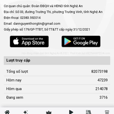
Cơ quan chủ quản: Đoàn ĐBQH và HĐND tỉnh Nghệ An
Địa chỉ: Số 03, đường Trường Thi, phường Trường Vinh, tỉnh Nghệ An
Điện thoại: 02383.592014
Email: dannguyenthongtin@gmail.com
Giấy phép số 179/GP-TTĐT, Sở TT&TT cấp ngày 31/12/2021
Hội đồng nhân dân tỉnh Nghệ An © 2021. Phát triển bởi
VIETNAMPEDIA.com
Lượt truy cập
Tổng số lượt
82073198
Hôm nay
47239
Hôm qua
214078
Đang xem
3716