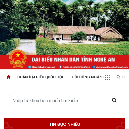
ĐOÀN ĐẠI BIỂU QUỐC HỘI
HỘI ĐỒNG NHÂN DÂN
THỜI
TIN ĐỌC NHIỀU