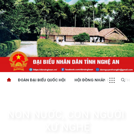
ĐOÀN ĐẠI BIỂU QUỐC HỘI
HỘI ĐỒNG NHÂN DÂN
THỜI
NON NƯỚC, CON NGƯỜI 
XỨ NGHỆ