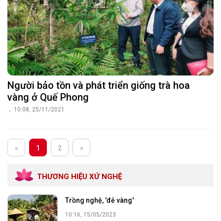
Người bảo tồn và phát triển giống trà hoa
vàng ở Quế Phong
10:08, 25/11/2021
«
1
2
»
THƯƠNG HIỆU XỨ NGHỆ
Trồng nghệ, 'đẻ vàng'
10:16, 15/05/2023