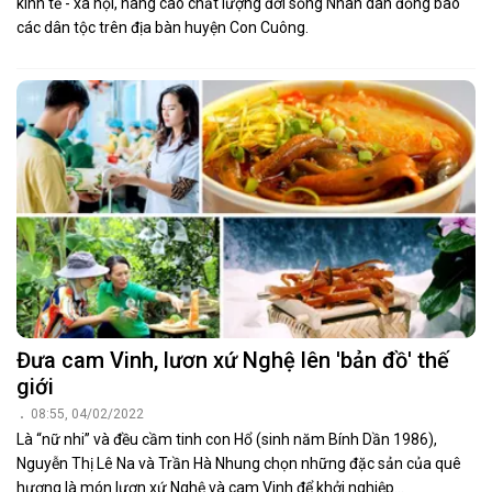
kinh tế - xã hội, nâng cao chất lượng đời sống Nhân dân đồng bào
các dân tộc trên địa bàn huyện Con Cuông.
Đưa cam Vinh, lươn xứ Nghệ lên 'bản đồ' thế
giới
08:55, 04/02/2022
Là “nữ nhi” và đều cầm tinh con Hổ (sinh năm Bính Dần 1986),
Nguyễn Thị Lê Na và Trần Hà Nhung chọn những đặc sản của quê
hương là món lươn xứ Nghệ và cam Vinh để khởi nghiệp...