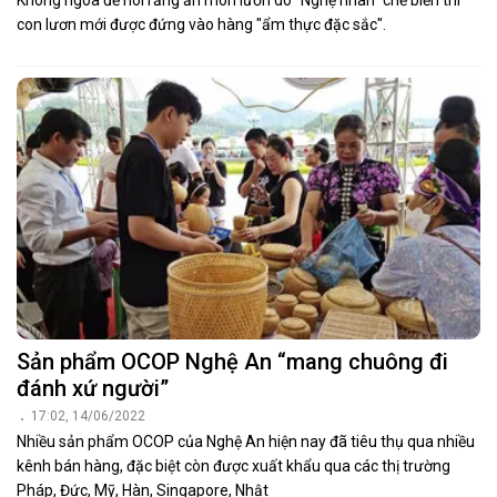
Không ngoa để nói rằng ăn món lươn do “Nghệ nhân” chế biến thì
con lươn mới được đứng vào hàng "ẩm thực đặc sắc".
Sản phẩm OCOP Nghệ An “mang chuông đi
đánh xứ người”
17:02, 14/06/2022
Nhiều sản phẩm OCOP của Nghệ An hiện nay đã tiêu thụ qua nhiều
kênh bán hàng, đặc biệt còn được xuất khẩu qua các thị trường
Pháp, Đức, Mỹ, Hàn, Singapore, Nhật