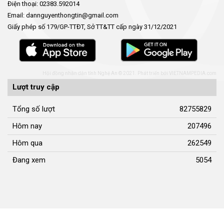
Điện thoại: 02383.592014
Email: dannguyenthongtin@gmail.com
Giấy phép số 179/GP-TTĐT, Sở TT&TT cấp ngày 31/12/2021
Hội đồng nhân dân tỉnh Nghệ An © 2021. Phát triển bởi
VIETNAMPEDIA.com
Lượt truy cập
Tổng số lượt
82755829
Hôm nay
207496
Hôm qua
262549
Đang xem
5054