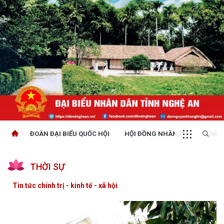
ĐOÀN ĐẠI BIỂU QUỐC HỘI
HỘI ĐỒNG NHÂN DÂN
THỜI
THỜI SỰ
Tin tức chính trị - kinh tế - xã hội