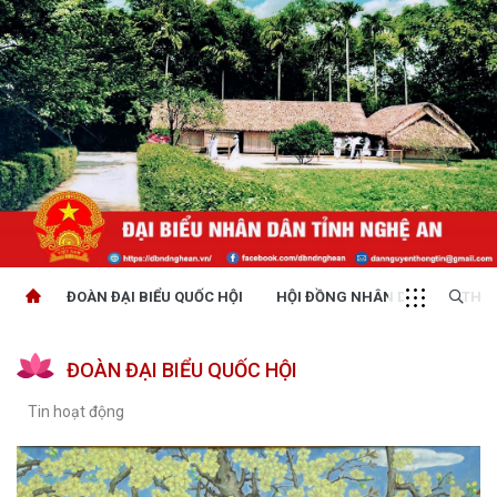
ĐOÀN ĐẠI BIỂU QUỐC HỘI
HỘI ĐỒNG NHÂN DÂN
THỜI
ĐOÀN ĐẠI BIỂU QUỐC HỘI
Tin hoạt động