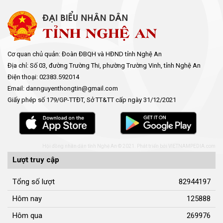
Cơ quan chủ quản: Đoàn ĐBQH và HĐND tỉnh Nghệ An
Địa chỉ: Số 03, đường Trường Thi, phường Trường Vinh, tỉnh Nghệ An
Điện thoại: 02383.592014
Email: dannguyenthongtin@gmail.com
Giấy phép số 179/GP-TTĐT, Sở TT&TT cấp ngày 31/12/2021
Hội đồng nhân dân tỉnh Nghệ An © 2021. Phát triển bởi
VIETNAMPEDIA.com
Lượt truy cập
Tổng số lượt
82944197
Hôm nay
125888
Hôm qua
269976