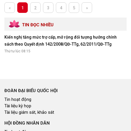
«
1
2
3
4
5
»
TIN ĐỌC NHIỀU
Kiến nghị tăng mức trợ cấp, mở rộng đối tượng hưởng chính
sách theo Quyết định 142/2008/QĐ-TTg, 62/2011/QĐ-TTg
Thứ tư lúc 08:15
ĐOÀN ĐẠI BIỂU QUỐC HỘI
Tin hoạt động
Tài liệu kỳ họp
Tài liệu giám sát, khảo sát
HỘI ĐỒNG NHÂN DÂN