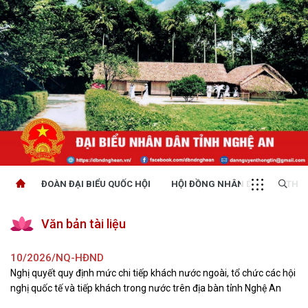
ĐOÀN ĐẠI BIỂU QUỐC HỘI
HỘI ĐỒNG NHÂN DÂN
THỜI
Văn bản tài liệu
10/2026/NQ-HĐND
Nghị quyết quy định mức chi tiếp khách nước ngoài, tổ chức các hội
nghị quốc tế và tiếp khách trong nước trên địa bàn tỉnh Nghệ An