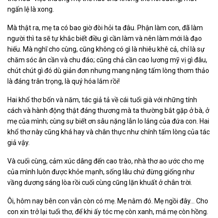
ngấn lệ là xong.
Mà thật ra, mẹ ta có bao giờ đòi hỏi ta đâu. Phận làm con, đã làm
người thì ta sẽ tự khắc biết điều gì cần làm và nên làm mới là đạo
hiếu. Mà nghĩ cho cùng, cũng không có gì là nhiêu khê cả, chỉ là sự
chăm sóc ân cần và chu đáo; cũng chả cần cao lương mỹ vị gì đâu,
chút chút gì đó dù giản đơn nhưng mang nặng tấm lòng thơm thảo
là đáng trân trọng, là quý hóa lắm rồi!
Hai khổ thơ bốn và năm, tác giả tả về cái tuổi già với những tính
cách và hành động thật đáng thương mà ta thường bắt gặp ở bà, ở
mẹ của mình; cùng sự biết ơn sâu nặng lẫn lo lắng của đứa con. Hai
khổ thơ này cũng khá hay và chân thực như chính tấm lòng của tác
giả vậy.
Và cuối cùng, cảm xúc dâng đến cao trào, nhà thơ ao ước cho mẹ
của mình luôn được khỏe mạnh, sống lâu chứ đừng giống như
vầng dương sáng lòa rồi cuối cùng cũng lặn khuất ở chân trời.
Ôi, hôm nay bên con vẫn còn có mẹ. Mẹ nằm đó. Mẹ ngồi đây... Cho
con xin trở lại tuổi thơ, để khi ấy tóc mẹ còn xanh, má mẹ còn hồng.