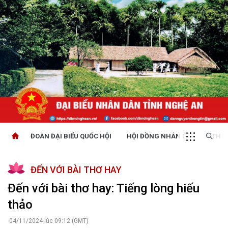
ĐOÀN ĐẠI BIỂU QUỐC HỘI
HỘI ĐỒNG NHÂN DÂN
THỜI
ĐẾN VỚI BÀI THƠ HAY
Đến với bài thơ hay: Tiếng lòng hiếu
thảo
04/11/2024 lúc 09:12 (GMT)