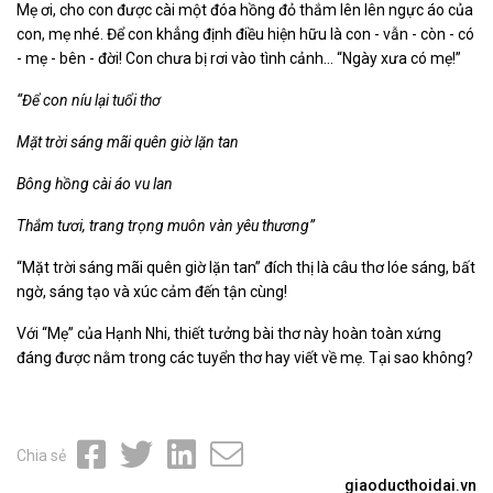
Mẹ ơi, cho con được cài một đóa hồng đỏ thắm lên lên ngực áo của
con, mẹ nhé. Để con khẳng định điều hiện hữu là con - vẫn - còn - có
- mẹ - bên - đời! Con chưa bị rơi vào tình cảnh... “Ngày xưa có mẹ!”
“Để con níu lại tuổi thơ
Mặt trời sáng mãi quên giờ lặn tan
Bông hồng cài áo vu lan
Thắm tươi, trang trọng muôn vàn yêu thương”
“Mặt trời sáng mãi quên giờ lặn tan” đích thị là câu thơ lóe sáng, bất
ngờ, sáng tạo và xúc cảm đến tận cùng!
Với “Mẹ” của Hạnh Nhi, thiết tưởng bài thơ này hoàn toàn xứng
đáng được nằm trong các tuyển thơ hay viết về mẹ. Tại sao không?
Chia sẻ
giaoducthoidai.vn