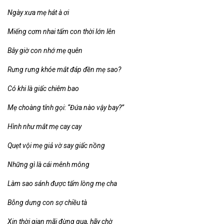
Ngày xưa mẹ hát à ơi
Miếng cơm nhai tấm con thời lớn lên
Bây giờ con nhớ mẹ quên
Rưng rưng khóe mắt đáp đền mẹ sao?
Có khi là giấc chiêm bao
Mẹ choàng tỉnh gọi: “Đứa nào vậy bay?”
Hình như mắt mẹ cay cay
Quẹt vội mẹ giả vờ say giấc nồng
Những gì là cái mênh mông
Làm sao sánh được tấm lòng mẹ cha
Bỗng dưng con sợ chiều tà
Xin thời gian mãi đừng qua, hãy chờ