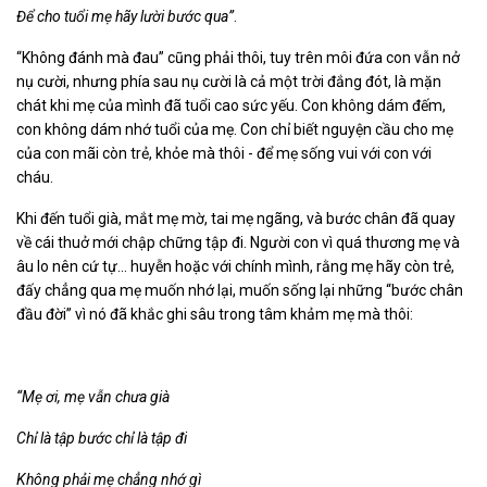
Để cho tuổi mẹ hãy lười bước qua”
.
“Không đánh mà đau” cũng phải thôi, tuy trên môi đứa con vẫn nở
nụ cười, nhưng phía sau nụ cười là cả một trời đắng đót, là mặn
chát khi mẹ của mình đã tuổi cao sức yếu. Con không dám đếm,
con không dám nhớ tuổi của mẹ. Con chỉ biết nguyện cầu cho mẹ
của con mãi còn trẻ, khỏe mà thôi - để mẹ sống vui với con với
cháu.
Khi đến tuổi già, mắt mẹ mờ, tai mẹ ngãng, và bước chân đã quay
về cái thuở mới chập chững tập đi. Người con vì quá thương mẹ và
âu lo nên cứ tự... huyễn hoặc với chính mình, rằng mẹ hãy còn trẻ,
đấy chẳng qua mẹ muốn nhớ lại, muốn sống lại những “bước chân
đầu đời” vì nó đã khắc ghi sâu trong tâm khảm mẹ mà thôi:
“Mẹ ơi, mẹ vẫn chưa già
Chỉ là tập bước chỉ là tập đi
Không phải mẹ chẳng nhớ gì