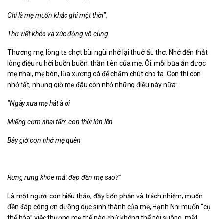
Chỉ là mẹ muốn khắc ghi một thời”.
Thơ viết khéo và xúc động vô cùng.
Thương mẹ, lòng ta chợt bùi ngùi nhớ lại thuở ấu thơ. Nhớ đến thắt
lòng điệu ru hời buồn buồn, thần tiên của mẹ. Ôi, mỗi bữa ăn được
mẹ nhai, mẹ bón, lừa xương cá để chăm chút cho ta. Con thì con
nhớ tất, nhưng giờ mẹ đâu còn nhớ những điều này nữa:
“Ngày xưa mẹ hát à ơi
Miếng cơm nhai tấm con thời lớn lên
Bây giờ con nhớ mẹ quên
Rưng rưng khóe mắt đáp đền mẹ sao?”
Là một người con hiếu thảo, đầy bổn phận và trách nhiệm, muốn
đền đáp công ơn dưỡng dục sinh thành của mẹ, Hạnh Nhi muốn “cụ
thể hóa” việc thương mẹ thế nào chứ không thể nói suông, mắt