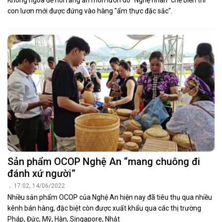
Không ngoa để nói rằng ăn món lươn do “Nghệ nhân” chế biến thì
con lươn mới được đứng vào hàng "ẩm thực đặc sắc".
Sản phẩm OCOP Nghệ An “mang chuông đi
đánh xứ người”
17:02, 14/06/2022
Nhiều sản phẩm OCOP của Nghệ An hiện nay đã tiêu thụ qua nhiều
kênh bán hàng, đặc biệt còn được xuất khẩu qua các thị trường
Pháp, Đức, Mỹ, Hàn, Singapore, Nhật