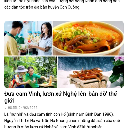
kinh tế - xã hội, nâng cao chất lượng đời sống Nhân dân đồng bào
các dân tộc trên địa bàn huyện Con Cuông.
Đưa cam Vinh, lươn xứ Nghệ lên 'bản đồ' thế
giới
08:55, 04/02/2022
Là “nữ nhi” và đều cầm tinh con Hổ (sinh năm Bính Dần 1986),
Nguyễn Thị Lê Na và Trần Hà Nhung chọn những đặc sản của quê
hương là món lươn xứ Nghệ và cam Vinh để khởi nghiệp...