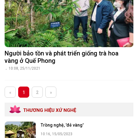
Người bảo tồn và phát triển giống trà hoa
vàng ở Quế Phong
10:08, 25/11/2021
«
1
2
»
THƯƠNG HIỆU XỨ NGHỆ
Trồng nghệ, 'đẻ vàng'
10:16, 15/05/2023