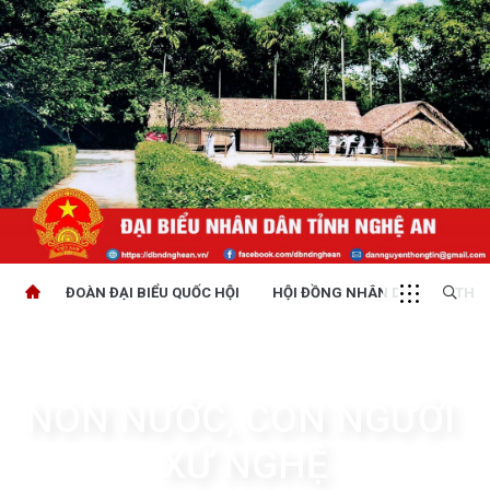
ĐOÀN ĐẠI BIỂU QUỐC HỘI
HỘI ĐỒNG NHÂN DÂN
THỜI
NON NƯỚC, CON NGƯỜI 
XỨ NGHỆ