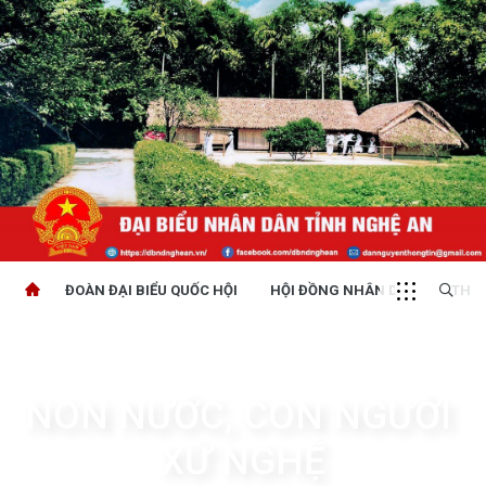
ĐOÀN ĐẠI BIỂU QUỐC HỘI
HỘI ĐỒNG NHÂN DÂN
THỜI
NON NƯỚC, CON NGƯỜI 
XỨ NGHỆ