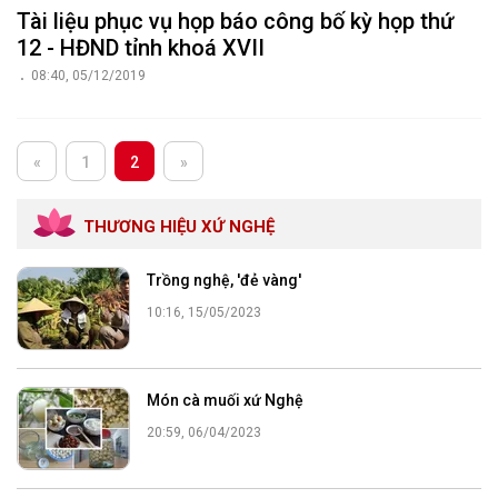
Tài liệu phục vụ họp báo công bố kỳ họp thứ
12 - HĐND tỉnh khoá XVII
08:40, 05/12/2019
«
1
2
»
THƯƠNG HIỆU XỨ NGHỆ
Trồng nghệ, 'đẻ vàng'
10:16, 15/05/2023
Món cà muối xứ Nghệ
20:59, 06/04/2023