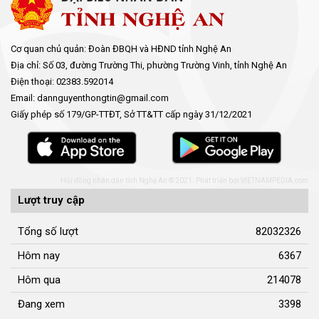
Cơ quan chủ quản: Đoàn ĐBQH và HĐND tỉnh Nghệ An
Địa chỉ: Số 03, đường Trường Thi, phường Trường Vinh, tỉnh Nghệ An
Điện thoại: 02383.592014
Email: dannguyenthongtin@gmail.com
Giấy phép số 179/GP-TTĐT, Sở TT&TT cấp ngày 31/12/2021
Hội đồng nhân dân tỉnh Nghệ An © 2021. Phát triển bởi
VIETNAMPEDIA.com
Lượt truy cập
Tổng số lượt
82032326
Hôm nay
6367
Hôm qua
214078
Đang xem
3398