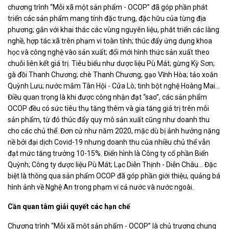
chương trình “Mỗi xã một sản phẩm - OCOP” đã góp phần phát
triển các sản phẩm mang tính đặc trưng, đặc hữu của từng địa
phương; gắn với khai thác các vùng nguyên liệu, phát triển các làng
nghề, hợp tác xã trên phạm vi toàn tỉnh; thúc đẩy ứng dụng khoa
học và công nghệ vào sản xuất; đổi mới hình thức sản xuất theo
chuỗi liên kết giá trị. Tiêu biểu như dược liệu Pù Mát; gừng Kỳ Sơn;
gà đồi Thanh Chương; chè Thanh Chương; gạo Vĩnh Hòa; tảo xoắn
Quỳnh Lưu; nước mắm Tân Hội - Cửa Lò; tinh bột nghệ Hoàng Mai…
Điều quan trọng là khi được công nhận đạt “sao”, các sản phẩm
OCOP đều có sức tiêu thụ tăng thêm và gia tăng giá trị trên mỗi
sản phẩm, từ đó thúc đẩy quy mô sản xuất cũng như doanh thu
cho các chủ thể. Đơn cử như năm 2020, mặc dù bị ảnh hưởng nặng
nề bởi đại dịch Covid-19 nhưng doanh thu của nhiều chủ thể vẫn
đạt mức tăng trưởng 10-15%. Điển hình là Công ty cổ phần Biển
Quỳnh; Công ty dược liệu Pù Mát; Lạc Diễn Thịnh - Diễn Châu... Đặc
biệt là thông qua sản phẩm OCOP đã góp phần giới thiệu, quảng bá
hình ảnh về Nghệ An trong phạm vi cả nước và nước ngoài.
Cần quan tâm giải quyết các hạn chế
Chương trình “Mỗi xã một sản phẩm - OCOP” là chủ trương chung