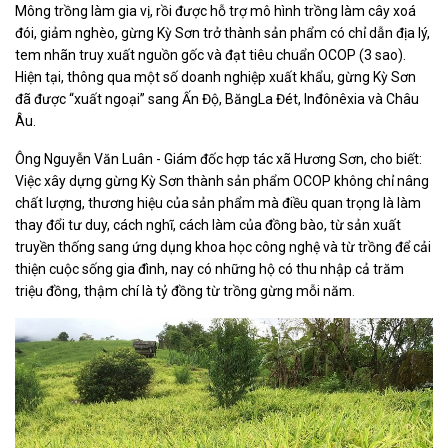
Mông trồng làm gia vị, rồi được hỗ trợ mô hình trồng làm cây xoá
đói, giảm nghèo, gừng Kỳ Sơn trở thành sản phẩm có chỉ dẫn địa lý,
tem nhãn truy xuất nguồn gốc và đạt tiêu chuẩn OCOP (3 sao).
Hiện tại, thông qua một số doanh nghiệp xuất khẩu, gừng Kỳ Sơn
đã được “xuất ngoại” sang Ấn Độ, BăngLa Đét, Inđônêxia và Châu
Âu.
Ông Nguyễn Văn Luân - Giám đốc hợp tác xã Hương Sơn, cho biết:
Việc xây dựng gừng Kỳ Sơn thành sản phẩm OCOP không chỉ nâng
chất lượng, thương hiệu của sản phẩm mà điều quan trọng là làm
thay đổi tư duy, cách nghĩ, cách làm của đồng bào, từ sản xuất
truyền thống sang ứng dụng khoa học công nghệ và từ trồng để cải
thiện cuộc sống gia đình, nay có những hộ có thu nhập cả trăm
triệu đồng, thậm chí là tỷ đồng từ trồng gừng mỗi năm.