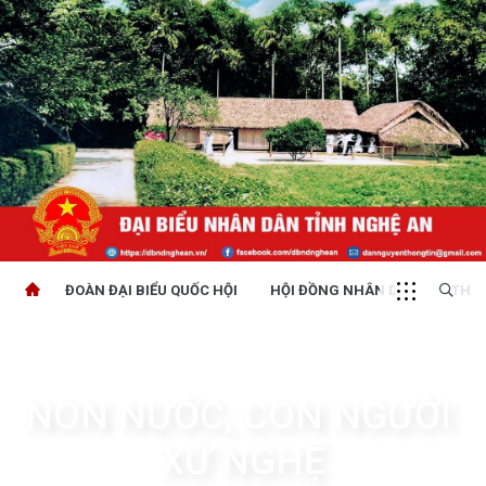
ĐOÀN ĐẠI BIỂU QUỐC HỘI
HỘI ĐỒNG NHÂN DÂN
THỜI
NON NƯỚC, CON NGƯỜI 
XỨ NGHỆ