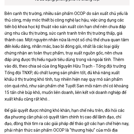
Bên cạnh thị trường, nhiều sản phẩm OCOP do sản xuất chủ yếu là
thủ công, máy móc thiết bị công nghệ lạc hậu, việc ứng dụng các
tiến bộ khoa học kỹ thuật vào sản xuất còn hạn chế nên chưa đáp
ứng nhu cầu thị trường, sức cạnh tranh trên thị trường thấp, giá
thành cao. Một nguyên nhân nữa là một số chủ thể chưa quan tâm
đến kiểu dáng, nhãn mác, bao bì đóng gói, nhất là các loại giấy
chứng nhận an toàn thực phẩm, truy xuất nguồn gốc, nên chưa
đáp ứng được thị hiếu người tiêu dùng trong và ngoài tỉnh. Thêm
vào đó, theo chia sẻ của ông Nguyễn Hữu Trạch - Tổng đội trưởng
Tổng đội TNXP, dù chất lượng sản phẩm tốt, đủ khả năng xuất
khẩu ở thị trường khó tính, tuy nhiên hiện nay quy mô sản phẩm
còn quá nhỏ, như sản phẩm chè Tuyết San mỗi năm chỉ có khoảng
15 tấn chè búp khô, muốn liên doanh, liên kết với doanh nghiệp để
xuất khẩu cũng rất khó…
Để giải quyết được những khó khăn, hạn chế nêu trên, đòi hỏi các
địa phương cần phải có quyết tâm chính trị cao để lãnh đạo, chỉ
đạo, đồng thời tìm ra các giải pháp để tháo gỡ các hạn chế hiện nay,
phải nhận thức sản phẩm OCOP là “thương hiệu” của mỗi địa