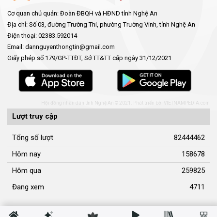
Cơ quan chủ quản: Đoàn ĐBQH và HĐND tỉnh Nghệ An
Địa chỉ: Số 03, đường Trường Thi, phường Trường Vinh, tỉnh Nghệ An
Điện thoại: 02383.592014
Email: dannguyenthongtin@gmail.com
Giấy phép số 179/GP-TTĐT, Sở TT&TT cấp ngày 31/12/2021
Hội đồng nhân dân tỉnh Nghệ An © 2021. Phát triển bởi
VIETNAMPEDIA.com
Lượt truy cập
Tổng số lượt
82444462
Hôm nay
158678
Hôm qua
259825
Đang xem
4711