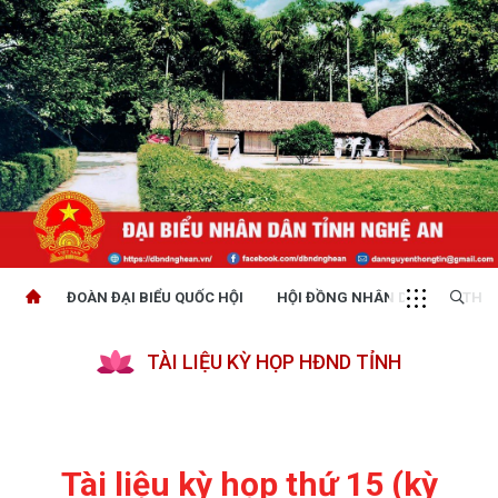
ĐOÀN ĐẠI BIỂU QUỐC HỘI
HỘI ĐỒNG NHÂN DÂN
THỜI
TÀI LIỆU KỲ HỌP HĐND TỈNH
Tài liệu kỳ họp thứ 15 (kỳ