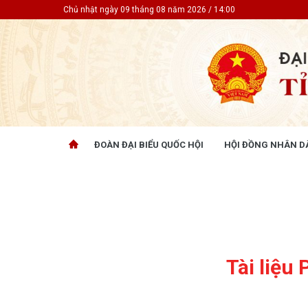
Chủ nhật ngày 09 tháng 08 năm 2026 / 14:00
ĐOÀN ĐẠI BIỂU QUỐC HỘI
HỘI ĐỒNG NHÂN D
ĐOÀN ĐẠI BIỂU QUỐC HỘI
HỘI ĐỒ
Tin hoạt động
Tin hoạt
Tài liệu kỳ họp
Tin hoạt
Tài liệu giám sát, khảo sát
Tin hoạt
Tài liệu
Tài liệu 
Tài liệu
Nghị quy
CỬ TRI QUAN TÂM
GÓP Ý 
PHÁP L