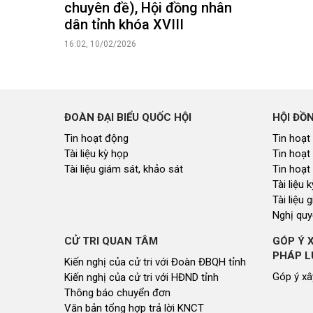
chuyên đề), Hội đồng nhân
dân tỉnh khóa XVIII
16:02, 10/02/2026
ĐOÀN ĐẠI BIỂU QUỐC HỘI
HỘI ĐỒ
Tin hoạt động
Tin hoạt
Tài liệu kỳ họp
Tin hoạt
Tài liệu giám sát, khảo sát
Tin hoạt
Tài liệu
Tài liệu 
Nghị quy
CỬ TRI QUAN TÂM
GÓP Ý 
PHÁP L
Kiến nghị của cử tri với Đoàn ĐBQH tỉnh
Góp ý xâ
Kiến nghị của cử tri với HĐND tỉnh
Thông báo chuyển đơn
Văn bản tổng hợp trả lời KNCT