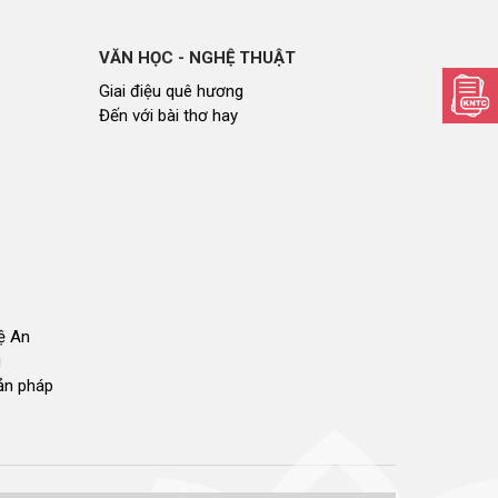
VĂN HỌC - NGHỆ THUẬT
Giai điệu quê hương
Đến với bài thơ hay
hệ An
i
bản pháp