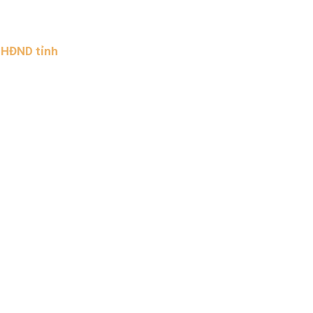
Nhịp cầu đầu tư
c HĐND tỉnh
VĂN HỌC - NGHỆ THUẬT
Giai điệu quê hương
Đến với bài thơ hay
hệ An
i
bản pháp