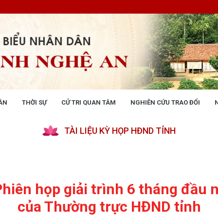
ÂN
THỜI SỰ
CỬ TRI QUAN TÂM
NGHIÊN CỨU TRAO ĐỔI
NG NHÂN DÂN
THỜI SỰ
TÀI LIỆU KỲ HỌP HĐND TỈNH
 động
Tin tức chính trị - kinh tế - xã hộ
 động Văn phòng
 động Đảng, đoàn thể
 kỳ họp HĐND tỉnh
giám sát, khảo sát
 Phiên họp giải trình 6 tháng đầu
ết của HĐND tỉnh
của Thường trực HĐND tỉnh
XÂY DỰNG CHÍNH SÁCH,
XÂY DỰNG NÔNG THÔN MỚI
UẬT