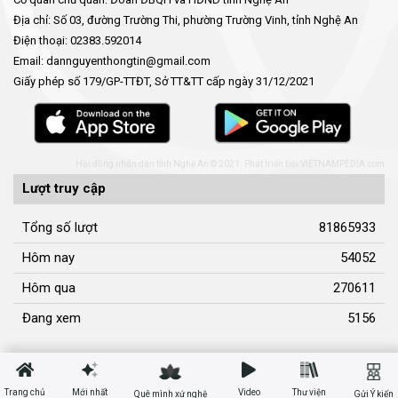
Địa chỉ: Số 03, đường Trường Thi, phường Trường Vinh, tỉnh Nghệ An
Điện thoại: 02383.592014
Email: dannguyenthongtin@gmail.com
Giấy phép số 179/GP-TTĐT, Sở TT&TT cấp ngày 31/12/2021
Hội đồng nhân dân tỉnh Nghệ An © 2021. Phát triển bởi
VIETNAMPEDIA.com
Lượt truy cập
Tổng số lượt
81865933
Hôm nay
54052
Hôm qua
270611
Đang xem
5156
Trang chủ
Mới nhất
Video
Thư viện
Quê mình xứ nghệ
Gửi Ý kiến