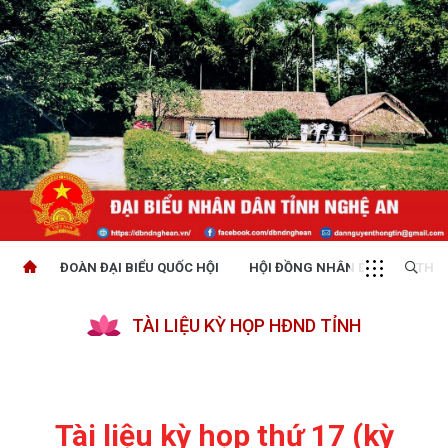
ĐOÀN ĐẠI BIỂU QUỐC HỘI
HỘI ĐỒNG NHÂN DÂN
THỜI
TÀI LIỆU KỲ HỌP HĐND TỈNH
Tài liệu kỳ họp thứ 17 (kỳ