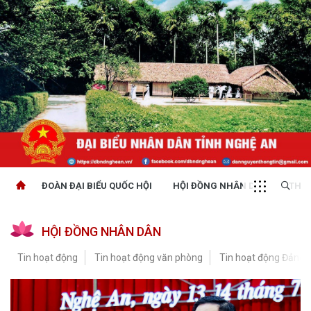
ĐOÀN ĐẠI BIỂU QUỐC HỘI
HỘI ĐỒNG NHÂN DÂN
THỜI
HỘI ĐỒNG NHÂN DÂN
Tin hoạt động
Tin hoạt động văn phòng
Tin hoạt động Đảng, 