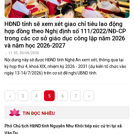
HĐND tỉnh sẽ xem xét giao chỉ tiêu lao động
hợp đồng theo Nghị định số 111/2022/NĐ-CP
trong các cơ sở giáo dục công lập năm 2026
và năm học 2026-2027
11:30, 30/06/2026
Nội dung này sẽ được HĐND tỉnh Nghệ An xem xét, thông qua tại
kỳ họp thứ 4, khoá XIX, nhiệm kỳ 2026 - 2031 (dự kiến tổ chức vào
ngày 13-14/7/2026) trên cơ sở đề nghị UBND tỉnh.
«
3
4
5
6
7
»
TIN ĐỌC NHIỀU
Phó Chủ tịch HĐND tỉnh Nguyễn Như Khôi tiếp xúc cử tri tại xã
Vân Du