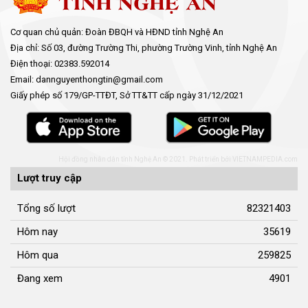
Cơ quan chủ quản: Đoàn ĐBQH và HĐND tỉnh Nghệ An
Địa chỉ: Số 03, đường Trường Thi, phường Trường Vinh, tỉnh Nghệ An
Điện thoại: 02383.592014
Email: dannguyenthongtin@gmail.com
Giấy phép số 179/GP-TTĐT, Sở TT&TT cấp ngày 31/12/2021
Hội đồng nhân dân tỉnh Nghệ An © 2021. Phát triển bởi
VIETNAMPEDIA.com
Lượt truy cập
Tổng số lượt
82321403
Hôm nay
35619
Hôm qua
259825
Đang xem
4901