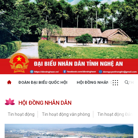
ĐOÀN ĐẠI BIỂU QUỐC HỘI
HỘI ĐỒNG NHÂN DÂN
THỜI
HỘI ĐỒNG NHÂN DÂN
Tin hoạt động
Tin hoạt động văn phòng
Tin hoạt động Đảng, 