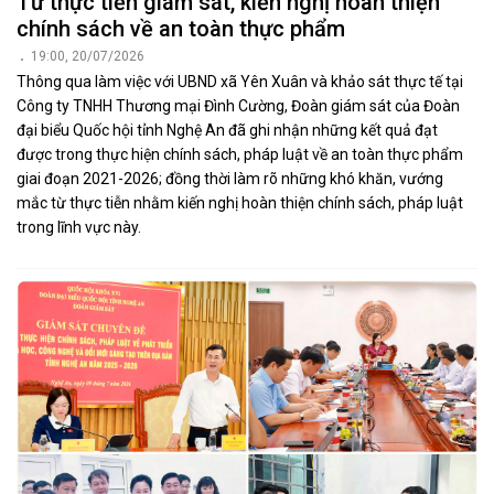
Đoàn ĐBQH tỉnh Nghệ An đã giám sát việc thực hiện chính sách,
pháp luật về khoa học, công nghệ và đổi mới sáng tạo (KHCN và
ĐMST) tại các cơ sở đào tạo, bệnh viện, doanh nghiệp, Khu kinh tế
Đông Nam và UBND tỉnh. Qua giám sát cho thấy, nhiều “hạt nhân”
đổi mới được ghi nhận; đồng thời những điểm nghẽn về thể chế,
đất đai, vốn, hạ tầng và nhân lực cũng được nhận diện, đặt ra yêu
cầu tiếp tục tháo gỡ để KHCN thực sự tạo ra giá trị.
«
1
2
3
4
5
»
TIN ĐỌC NHIỀU
Kỳ họp không thường lệ thứ Nhất: Quốc hội quyết định nhân sự,
thành lập 2 thành phố; xem xét thông qua 19 luật, nghị quyết...
Chủ nhật lúc 17:44
Tổ đảng Đoàn ĐBQH tỉnh Nghệ An họp trao đổi, thảo luận nội
dung Kỳ họp không thường lệ thứ Nhất, Quốc hội khóa XVI