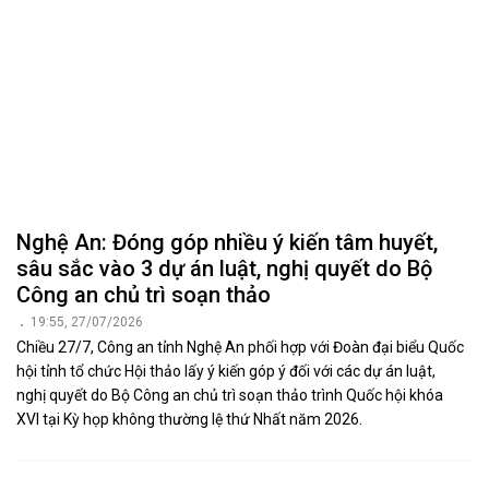
Công an chủ trì soạn thảo
19:55, 27/07/2026
Chiều 27/7, Công an tỉnh Nghệ An phối hợp với Đoàn đại biểu Quốc
hội tỉnh tổ chức Hội thảo lấy ý kiến góp ý đối với các dự án luật,
nghị quyết do Bộ Công an chủ trì soạn thảo trình Quốc hội khóa
XVI tại Kỳ họp không thường lệ thứ Nhất năm 2026.
Quốc hội khóa XVI sẽ khai mạc kỳ họp không
thường lệ thứ nhất vào ngày 03/8/2026
16:27, 27/07/2026
Căn cứ quy định của Luật Tổ chức Quốc hội và Nội quy kỳ họp, Ủy
ban Thường vụ Quốc hội đã quyết định triệu tập Kỳ họp không
thường lệ thứ nhất, Quốc hội khóa XVI nhằm xem xét, quyết định
nhiều nội dung quan trọng về lập pháp và các vấn đề cấp bách của
đất nước.