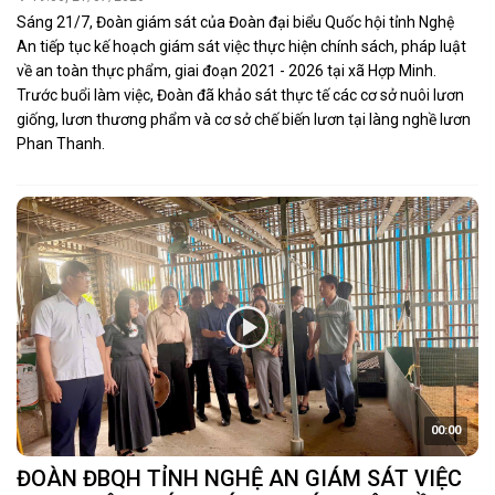
Bài cuối: Gỡ “điểm nghẽn” để khơi thông
nguồn lực
10:09, 21/07/2026
Khoảng cách từ nghiên cứu đến ứng dụng, thương mại hóa cùng
những vướng mắc về cơ chế, đất đai, vốn, nhân lực và hạ tầng
đang hạn chế khả năng tạo ra giá trị từ khoa học, công nghệ và đổi
mới sáng tạo (KHCN và ĐMST) tại Nghệ An... Qua giám sát, Đoàn
ĐBQH tỉnh đề nghị tập trung nguồn lực, đổi mới cơ chế đặt hàng,
quy định rõ trách nhiệm tiếp nhận, ứng dụng kết quả nghiên cứu
và tăng cường liên kết giữa các chủ thể.