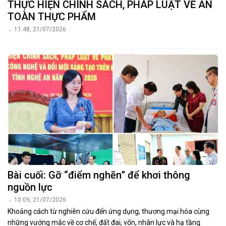
Từ thực tiễn giám sát, kiến nghị hoàn thiện
chính sách về an toàn thực phẩm
19:00, 20/07/2026
Thông qua làm việc với UBND xã Yên Xuân và khảo sát thực tế tại
Công ty TNHH Thương mại Đình Cường, Đoàn giám sát của Đoàn
đại biểu Quốc hội tỉnh Nghệ An đã ghi nhận những kết quả đạt