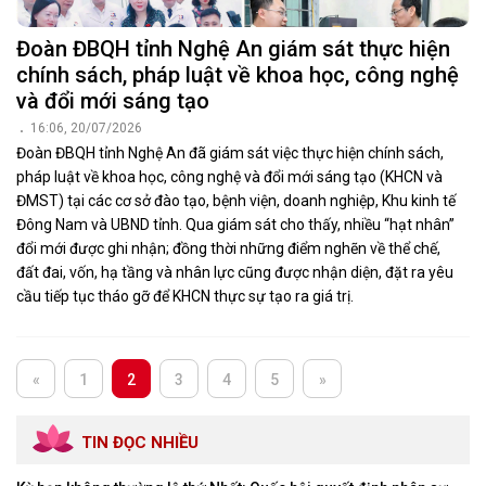
Chủ nhật lúc 19:50
Đại biểu Quốc hội đoàn Nghệ An đề nghị rà soát kỹ tổng mức đầu
tư, lộ trình huy động vốn dự án Vành đai 5
Thứ năm lúc 13:31
Đại biểu Quốc hội đoàn Nghệ An thảo luận về các dự án luật
Thứ hai lúc 19:16
Quốc hội chủ động, quyết liệt hành động, kịp thời kiến tạo thể chế
phát triển
Chủ nhật lúc 19:56
ĐOÀN ĐẠI BIỂU QUỐC HỘI
Tin hoạt động