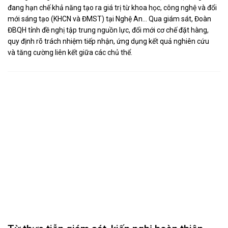
được trong thực hiện chính sách, pháp luật về an toàn thực phẩm
giai đoạn 2021-2026; đồng thời làm rõ những khó khăn, vướng
mắc từ thực tiễn nhằm kiến nghị hoàn thiện chính sách, pháp luật
trong lĩnh vực này.
Đoàn ĐBQH tỉnh Nghệ An giám sát thực hiện
chính sách, pháp luật về khoa học, công nghệ
và đổi mới sáng tạo
16:06, 20/07/2026