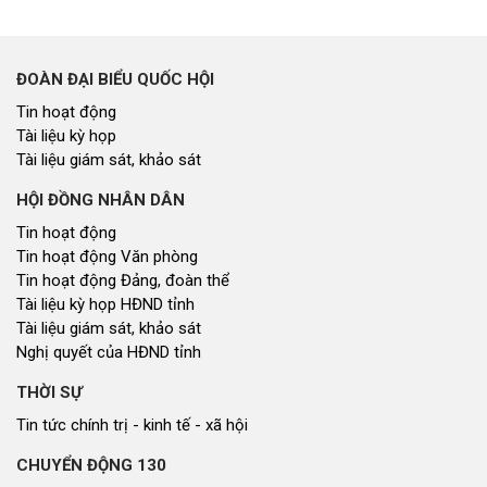
Văn bản tổng hợp trả lời KNCT
Chủ trương, chính sách mới
GÓP Ý XÂY DỰNG CHÍNH SÁCH, PHÁP LUẬT
Góp ý xây dựng Chính Sách, Pháp Luật
XÂY DỰNG NÔNG THÔN MỚI
Xây dựng nông thôn mới
NHỊP CẦU ĐẦU TƯ
Nhịp cầu đầu tư
NGHIÊN CỨU - TRAO ĐỔI
Nghiên cứu - trao đổi
Kiến giải Nghệ An
NON NƯỚC, CON NGƯỜI XỨ NGHỆ
Miền di sản xứ Nghệ
Non nước, con người xứ Nghệ
Thương hiệu xứ Nghệ