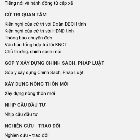
Du lịch miền Tây Nghệ An - tiềm năng và giải pháp phát triển
Ảnh đẹp xứ Nghệ
NHÌN RA TỈNH BẠN, XÃ BẠN
Nhìn ra tỉnh bạn, xã bạn
VĂN HỌC - NGHỆ THUẬT
Giai điệu quê hương
Đến với bài thơ hay
CUỘC SỐNG THƯỜNG NGÀY
Cuộc sống thường ngày
QUẢNG BÁ THƯƠNG HIỆU
Quảng bá thương hiệu
LIÊN KẾT NGOÀI
Youtube ĐBND tỉnh Nghệ An
Fanpage ĐBND tỉnh Nghệ An
Cổng thông tin điện tử tỉnh Nghệ An