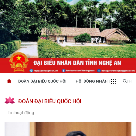
ĐOÀN ĐẠI BIỂU QUỐC HỘI
HỘI ĐỒNG NHÂN DÂN
THỜI
ĐOÀN ĐẠI BIỂU QUỐC HỘI
Tin hoạt động