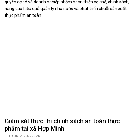
Phan Thanh.
00:00
ĐOÀN ĐBQH TỈNH NGHỆ AN GIÁM SÁT VIỆC
THỰC HIỆN CHÍNH SÁCH, PHÁP LUẬT VỀ AN
TOÀN THỰC PHẨM
11:48, 21/07/2026