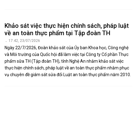
Thường trực HĐND tỉnh, Đoàn ĐBQH tỉnh
dâng hoa, dâng hương tưởng niệm các Anh
hùng liệt sĩ
15:58, 23/07/2026
Nhân dịp kỷ niệm 79 năm ngày Thương binh - Liệt sĩ, sáng 23/7,
đoàn công tác của Thường trực HĐND tỉnh, Đoàn ĐBQH tỉnh do
đồng chí Nguyễn Như Khôi - Ủy viên Ban Chấp hành Đảng bộ tỉnh,
Phó Chủ tịch HĐND tỉnh làm trưởng đoàn đã về dâng hoa, dâng
hương tưởng niệm các Anh hùng liệt sĩ tại Khu Di tích lịch sử Quốc
gia Truông Bồn và Nghĩa trang liệt sĩ Nghi Lộc; thăm, tặng quà cựu
TNXP Trần Thị Thông ở phường Thành Vinh.