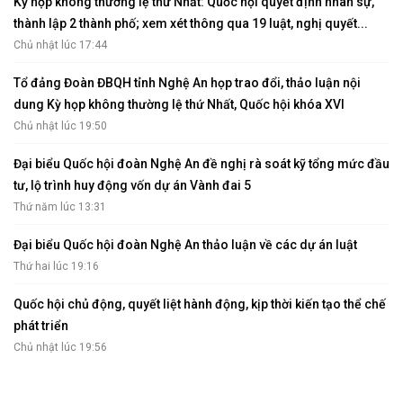
Tài liệu kỳ họp
Tài liệu giám sát, khảo sát
HỘI ĐỒNG NHÂN DÂN
Tin hoạt động
Tin hoạt động Văn phòng
Tin hoạt động Đảng, đoàn thể
Tài liệu kỳ họp HĐND tỉnh
Tài liệu giám sát, khảo sát
Nghị quyết của HĐND tỉnh
THỜI SỰ
Tin tức chính trị - kinh tế - xã hội
CHUYỂN ĐỘNG 130
Tiếng nói và hành động từ cấp xã
CỬ TRI QUAN TÂM
Kiến nghị của cử tri với Đoàn ĐBQH tỉnh
Kiến nghị của cử tri với HĐND tỉnh
Thông báo chuyển đơn