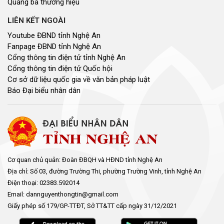
Tổng số lượt
82442728
Hôm nay
156944
Hôm qua
259825
Đang xem
6100