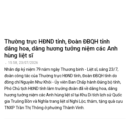
Từ thực tiễn ở xã Đông Hiếu, kiến nghị tháo
gỡ những điểm nghẽn trong bảo đảm an toàn
thực phẩm
21:55, 22/07/2026
Khảo sát thực tế tại doanh nghiệp và làm việc với UBND xã Đông
Hiếu, Đoàn giám sát của Đoàn ĐBQH tỉnh Nghệ An ghi nhận nhiều
kết quả trong thực hiện chính sách, pháp luật về an toàn thực
phẩm giai đoạn 2021-2026; đồng thời tiếp thu nhiều ý kiến từ chính
quyền cơ sở và doanh nghiệp nhằm hoàn thiện cơ chế, chính sách,
nâng cao hiệu quả quản lý nhà nước và phát triển chuỗi sản xuất
thực phẩm an toàn.