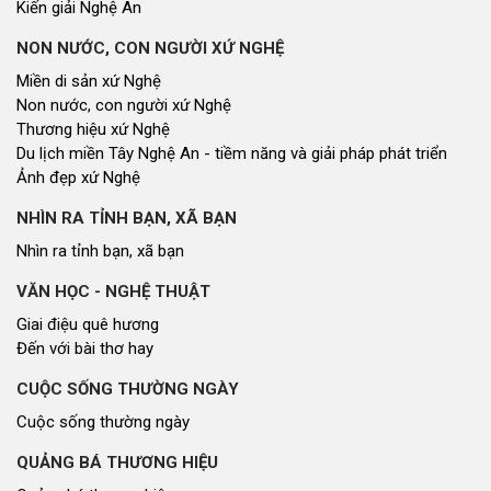
Cổng thông tin điện tử Quốc hội
Cơ sở dữ liệu quốc gia về văn bản pháp luật
Báo Đại biểu nhân dân
Cơ quan chủ quản: Đoàn ĐBQH và HĐND tỉnh Nghệ An
Địa chỉ: Số 03, đường Trường Thi, phường Trường Vinh, tỉnh Nghệ An
Điện thoại: 02383.592014
Email: dannguyenthongtin@gmail.com
Giấy phép số 179/GP-TTĐT, Sở TT&TT cấp ngày 31/12/2021
Hội đồng nhân dân tỉnh Nghệ An © 2021. Phát triển bởi
VIETNAMPEDIA.com
Lượt truy cập