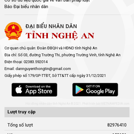
Cơ sở dữ liệu quốc gia về văn bản pháp luật
Báo Đại biểu nhân dân
Cơ quan chủ quản: Đoàn ĐBQH và HĐND tỉnh Nghệ An
Địa chỉ: Số 03, đường Trường Thi, phường Trường Vinh, tỉnh Nghệ An
Điện thoại: 02383.592014
Email: dannguyenthongtin@gmail.com
Giấy phép số 179/GP-TTĐT, Sở TT&TT cấp ngày 31/12/2021
Hội đồng nhân dân tỉnh Nghệ An © 2021. Phát triển bởi
VIETNAMPEDIA.com
Lượt truy cập
Tổng số lượt
82976410