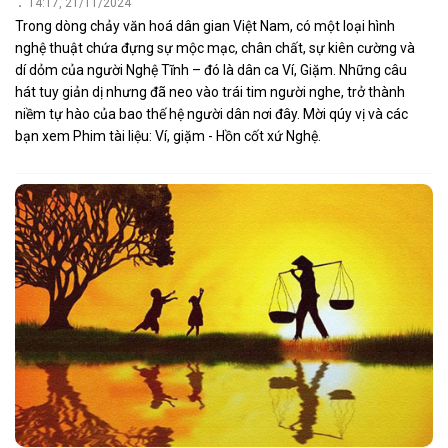
14:17, 21/11/2024
Trong dòng chảy văn hoá dân gian Việt Nam, có một loại hình
nghệ thuật chứa đựng sự mộc mạc, chân chất, sự kiên cường và
dí dỏm của người Nghệ Tĩnh – đó là dân ca Ví, Giặm. Những câu
hát tuy giản dị nhưng đã neo vào trái tim người nghe, trở thành
niềm tự hào của bao thế hệ người dân nơi đây. Mời qúy vị và các
bạn xem Phim tài liệu: Ví, giặm - Hồn cốt xứ Nghệ.