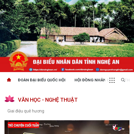
ĐOÀN ĐẠI BIỂU QUỐC HỘI
HỘI ĐỒNG NHÂN DÂN
THỜI
VĂN HỌC - NGHỆ THUẬT
Giai điệu quê hương