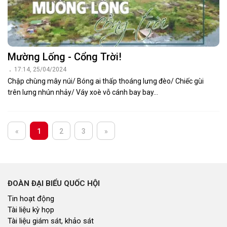
Mường Lống - Cổng Trời!
17:14, 25/04/2024
Chập chùng mây núi/ Bóng ai thấp thoáng lưng đèo/ Chiếc gùi
trên lưng nhún nhảy/ Váy xoè vỗ cánh bay bay…
«
1
2
3
»
ĐOÀN ĐẠI BIỂU QUỐC HỘI
Tin hoạt động
Tài liệu kỳ họp
Tài liệu giám sát, khảo sát