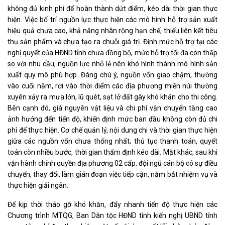
không đủ kinh phí để hoàn thành dứt điểm, kéo dài thời gian thực
hiện. Việc bố trí nguồn lực thực hiện các mô hình hỗ trợ sản xuất
hiệu quả chưa cao, khả năng nhân rộng hạn chế, thiếu liên kết tiêu
thụ sản phẩm và chưa tạo ra chuỗi giá trị. Định mức hỗ trợ tại các
nghị quyết của HĐND tỉnh chưa đồng bộ, mức hỗ trợ tối đa còn thấp
so với nhu cầu, nguồn lực nhỏ lẻ nên khó hình thành mô hình sản
xuất quy mô phù hợp. Đáng chú ý, nguồn vốn giao chậm, thường
vào cuối năm, rơi vào thời điểm các địa phương miền núi thường
xuyên xảy ra mưa lớn, lũ quét, sạt lở đất gây khó khăn cho thi công.
Bên cạnh đó, giá nguyên vật liệu và chi phí vận chuyển tăng cao
ảnh hưởng đến tiến độ, khiến định mức ban đầu không còn đủ chi
phí để thực hiện. Cơ chế quản lý, nội dung chi và thời gian thực hiện
giữa các nguồn vốn chưa thống nhất; thủ tục thanh toán, quyết
toán còn nhiều bước, thời gian thẩm định kéo dài. Mặt khác, sau khi
vận hành chính quyền địa phương 02 cấp, đội ngũ cán bộ có sự điều
chuyển, thay đổi, làm gián đoạn việc tiếp cận, nắm bắt nhiệm vụ và
thực hiện giải ngân.
Để kịp thời tháo gỡ khó khăn, đẩy nhanh tiến độ thực hiện các
Chương trình MTQG, Ban Dân tộc HĐND tỉnh kiến nghị UBND tỉnh