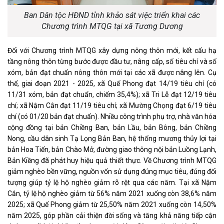
Ban Dân tộc HĐND tỉnh khảo sát việc triển khai các
Chương trình MTQG tại xã Tương Dương
Đối với Chương trình MTQG xây dựng nông thôn mới, kết cấu hạ
tầng nông thôn từng bước được đầu tư, nâng cấp, số tiêu chí và số
xóm, bản đạt chuẩn nông thôn mới tại các xã được nâng lên. Cụ
thể, giai đoạn 2021 - 2025, xã Quế Phong đạt 14/19 tiêu chí (có
11/31 xóm, bản đạt chuẩn, chiếm 35,4%); xã Tri Lễ đạt 12/19 tiêu
chí; xã Nậm Cắn đạt 11/19 tiêu chí; xã Mường Chọng đạt 6/19 tiêu
chí (có 01/20 bản đạt chuẩn). Nhiều công trình phụ trợ, nhà văn hóa
cộng đồng tại bản Chiềng Ban, bản Lầu, bản Bông, bản Chiềng
Nong, cầu dân sinh Tạ Lọng Bản Ban, hệ thống mương thủy lợi tại
bản Hoa Tiến, bản Chào Mở, đường giao thông nội bản Luồng Lạnh,
Bản Kiềng đã phát huy hiệu quả thiết thực. Về Chương trình MTQG
giảm nghèo bền vững, nguồn vốn sử dụng đúng mục tiêu, đúng đối
tượng giúp tỷ lệ hộ nghèo giảm rõ rệt qua các năm. Tại xã Nậm
Cắn, tỷ lệ hộ nghèo giảm từ 56% năm 2021 xuống còn 38,6% năm
2025; xã Quế Phong giảm từ 25,50% năm 2021 xuống còn 14,50%
năm 2025, góp phần cải thiện đời sống và tăng khả năng tiếp cận