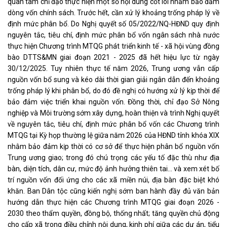
quan tâm chỉ đạo thực hiện một số nội dung cốt lõi nhằm bảo đảm
dòng vốn chính sách. Trước hết, cần xử lý khoảng trống pháp lý về
định mức phân bổ. Do Nghị quyết số 05/2022/NQ-HĐND quy định
nguyên tắc, tiêu chí, định mức phân bổ vốn ngân sách nhà nước
thực hiện Chương trình MTQG phát triển kinh tế - xã hội vùng đồng
bào DTTS&MN giai đoạn 2021 - 2025 đã hết hiệu lực từ ngày
30/12/2025. Tuy nhiên thực tế năm 2026, Trung ương vẫn cấp
nguồn vốn bổ sung và kéo dài thời gian giải ngân dẫn đến khoảng
trống pháp lý khi phân bổ, do đó đề nghị có hướng xử lý kịp thời để
bảo đảm việc triển khai nguồn vốn. Đồng thời, chỉ đạo Sở Nông
nghiệp và Môi trường sớm xây dựng, hoàn thiện và trình Nghị quyết
về nguyên tắc, tiêu chí, định mức phân bổ vốn các Chương trình
MTQG tại Kỳ họp thường lệ giữa năm 2026 của HĐND tỉnh khóa XIX
nhằm bảo đảm kịp thời có cơ sở để thực hiện phân bổ nguồn vốn
Trung ương giao; trong đó chú trọng các yếu tố đặc thù như địa
bàn, diện tích, dân cư, mức độ ảnh hưởng thiên tai... và xem xét bố
trí nguồn vốn đối ứng cho các xã miền núi, địa bàn đặc biệt khó
khăn. Ban Dân tộc cũng kiến nghị sớm ban hành đầy đủ văn bản
hướng dẫn thực hiện các Chương trình MTQG giai đoạn 2026 -
2030 theo thẩm quyền, đồng bộ, thống nhất; tăng quyền chủ động
cho cấp xã trong điều chỉnh nội dung, kinh phí giữa các dự án, tiểu