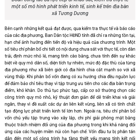
một số mô hình phát triển kinh tế, sinh kế trên địa bàn
xã Tương Dương
Bên cạnh những kết quả đạt được, qua kiểm tra thực tế và báo cáo
của các địa phương, Ban Dân tộc HĐND tỉnh đã chỉ ra những tồn tại,
hạn chế ảnh hưởng đến tiến độ và hiệu quả của chương trình. Một
số tiêu chí phân bổ chi tiết có nội dung chưa sát với thực tế, còn dàn
trải, định mức nhỏ lẻ, mang tính cào bằng, chưa tính đến sự khác
biệt về quy mô dân số, diện tích tự nhiên, mức độ đặc thù của từng
địa phương như xã biên giới có địa hình chia cắt mạnh so với xã
vùng thấp. Khi phân bổ vốn đang có xu hướng chia đều nguồn lực
để đảm bảo chỉ tiêu thay vì tập trung ưu tiên cho các địa bàn trọng
điểm, khó khăn. Do thủ tục phức tạp, cấp cơ sở thường chọn các
công trình quy mô nhỏ, kỹ thuật đơn giản để dễ triển khai và giải
ngân, thay vì đề xuất các dự án liên kết vùng, liên xã có tính chất
tạo động lực phát triển kinh tế lớn hơn. Ngoài ra, tiêu chí phân bổ
vốn chủ yếu tập trung vào xây lắp, chi phí giải phóng mặt bằng
thuộc trách nhiệm đối ứng của địa phương trong khi khả năng đối
ứng của các huyện miền núi còn hạn chế. Vốn đầu tư bị phân tán
dẫn đến một số công trình hạ tầng thiết yếu mang tính kết nối