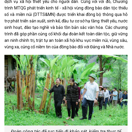
dịch vụ xã hội thiết yếu cho người dân. Cùng với với đó, Chương
trình MTQG phát triển kinh tế - xã hội vùng đồng bào dân tộc thiểu
số và miền núi (DTTS&MN) được triển khai đồng bộ thông qua hỗ
trợ phát triển sản xuất, sinh kế, đầu tư cơ sở hạ tầng thiết yếu, nước
sinh hoạt, đào tạo nghề và bảo tồn bản sắc văn hóa. Các chương
trình đã góp phần củng cố khối đại đoàn kết toàn dân tộc, giữ vững
an ninh chính trị, trật tự an toàn xã hội khu vực miền núi, vùng sâu,
vùng xa, củng cố niềm tin của đồng bào đối với Đảng và Nhà nước.
Đoàn công tác đã rực tiếp đi khảo sát, kiểm tra thực tế