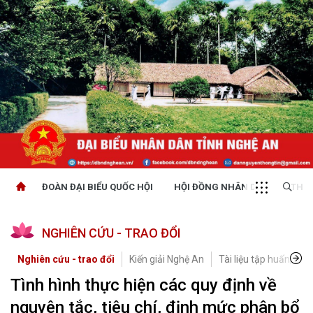
ĐOÀN ĐẠI BIỂU QUỐC HỘI
HỘI ĐỒNG NHÂN DÂN
THỜI
NGHIÊN CỨU - TRAO ĐỔI
Nghiên cứu - trao đổi
Kiến giải Nghệ An
Tài liệu tập huấn, bồi
Tình hình thực hiện các quy định về
nguyên tắc, tiêu chí, định mức phân bổ