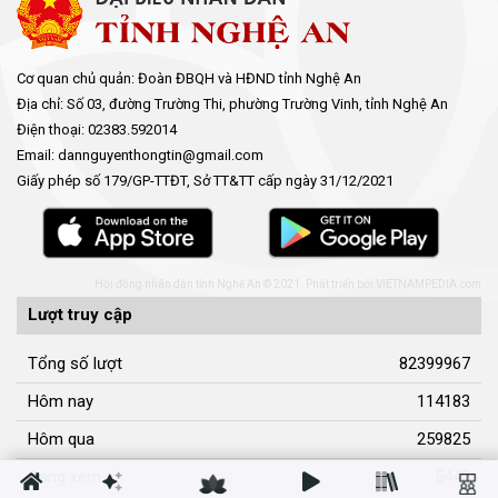
Cơ quan chủ quản: Đoàn ĐBQH và HĐND tỉnh Nghệ An
Địa chỉ: Số 03, đường Trường Thi, phường Trường Vinh, tỉnh Nghệ An
Điện thoại: 02383.592014
Email: dannguyenthongtin@gmail.com
Giấy phép số 179/GP-TTĐT, Sở TT&TT cấp ngày 31/12/2021
Hội đồng nhân dân tỉnh Nghệ An © 2021. Phát triển bởi
VIETNAMPEDIA.com
Lượt truy cập
Tổng số lượt
82399967
Hôm nay
114183
Hôm qua
259825
Đang xem
5440