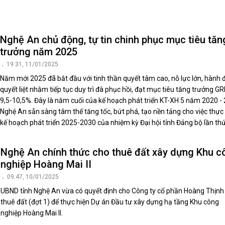
luật
Báo Đại biểu nhân dân
Nghệ An chủ động, tự tin chinh phục mục tiêu tăn
trưởng năm 2025
19:31, 11/01/2025
Năm mới 2025 đã bắt đầu với tinh thần quyết tâm cao, nỗ lực lớn, hành
quyết liệt nhằm tiếp tục duy trì đà phục hồi, đạt mục tiêu tăng trưởng G
9,5-10,5%. Đây là năm cuối của kế hoạch phát triển KT-XH 5 năm 2020 - 
Nghệ An sẵn sàng tâm thế tăng tốc, bứt phá, tạo nền tảng cho việc thực
kế hoạch phát triển 2025-2030 của nhiệm kỳ Đại hội tỉnh Đảng bộ lần th
Nghệ An chính thức cho thuê đất xây dựng Khu c
nghiệp Hoàng Mai II
09:47, 10/01/2025
UBND tỉnh Nghệ An vừa có quyết định cho Công ty cổ phần Hoàng Thịnh
thuê đất (đợt 1) để thực hiện Dự án Đầu tư xây dựng hạ tầng Khu công
nghiệp Hoàng Mai II.