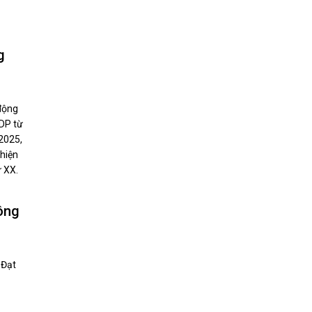
g
 động
RDP từ
2025,
 hiện
ứ XX.
ông
 Đạt