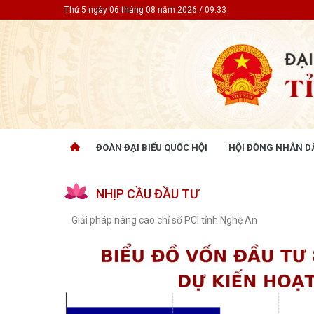
Thứ 5 ngày 06 tháng 08 năm 2026 / 09:33
ĐOÀN ĐẠI BIỂU QUỐC HỘI
HỘI ĐỒNG NHÂN D
ĐOÀN ĐẠI BIỂU QUỐC HỘI
HỘI ĐỒ
NHỊP CẦU ĐẦU TƯ
Tin hoạt động
Tin hoạt
Tài liệu kỳ họp
Tin hoạt
Giải pháp nâng cao chỉ số PCI tỉnh Nghệ An
Tài liệu giám sát, khảo sát
Tin hoạt
Tài liệu
Tài liệu 
Nghị quy
CỬ TRI QUAN TÂM
GÓP Ý 
PHÁP L