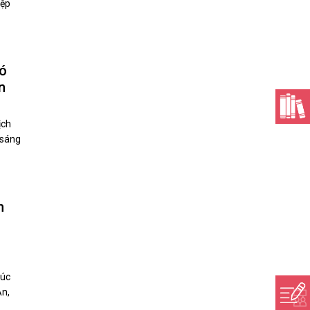
iệp
hó
n
ịch
 sáng
h
Xúc
An,