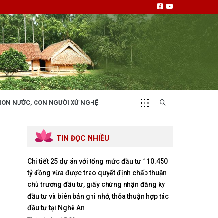
NON NƯỚC, CON NGƯỜI XỨ NGHỆ
CHUYỂN ĐỘNG 130
i
Tiếng nói và hành động từ cấp xã
TIN ĐỌC NHIỀU
Chi tiết 25 dự án với tổng mức đầu tư 110.450
tỷ đồng vừa được trao quyết định chấp thuận
chủ trương đầu tư, giấy chứng nhận đăng ký
đầu tư và biên bản ghi nhớ, thỏa thuận hợp tác
NHỊP CẦU ĐẦU TƯ
đầu tư tại Nghệ An