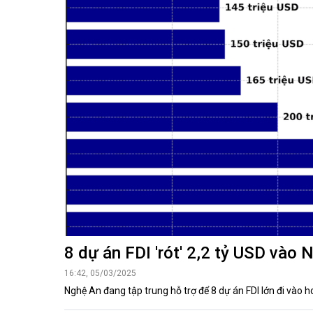
Kiến nghị của cử tri với Đoàn ĐBQH tỉnh
Góp ý xâ
Kiến nghị của cử tri với HĐND tỉnh
Thông báo chuyển đơn
Văn bản tổng hợp trả lời KNCT
Chủ trương, chính sách mới
NGHIÊN CỨU - TRAO ĐỔI
NON NƯ
Nghiên cứu - trao đổi
Miền di 
Kiến giải Nghệ An
Non nước
Thương 
Du lịch 
giải pháp
Ảnh đẹp
CUỘC SỐNG THƯỜNG NGÀY
QUẢNG 
Cuộc sống thường ngày
Quảng bá
8 dự án FDI 'rót' 2,2 tỷ USD vào
16:42, 05/03/2025
Nghệ An đang tập trung hỗ trợ để 8 dự án FDI lớn đi vào