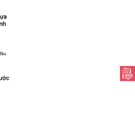
lựa
ỳnh
 đầu
nước