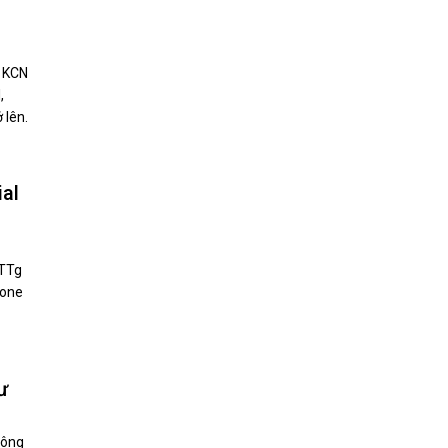
c KCN
,
 lên.
al
-TTg
Zone
ư
công