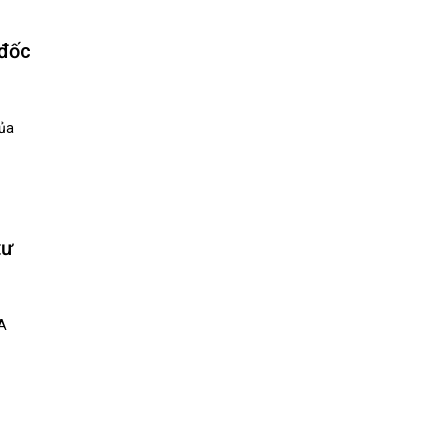
 đốc
của
tư
HA