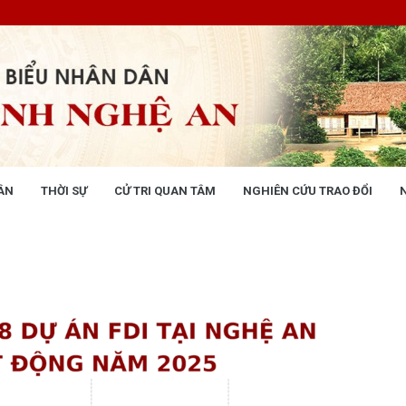
ÂN
THỜI SỰ
CỬ TRI QUAN TÂM
NGHIÊN CỨU TRAO ĐỔI
NG NHÂN DÂN
THỜI SỰ
 động
Tin tức chính trị - kinh tế - xã hộ
 động Văn phòng
 động Đảng, đoàn thể
 kỳ họp HĐND tỉnh
giám sát, khảo sát
ết của HĐND tỉnh
XÂY DỰNG CHÍNH SÁCH,
XÂY DỰNG NÔNG THÔN MỚI
UẬT