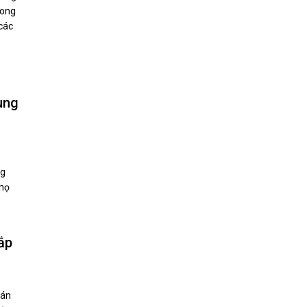
rong
 các
ung
ng
Thọ
ắp
 án