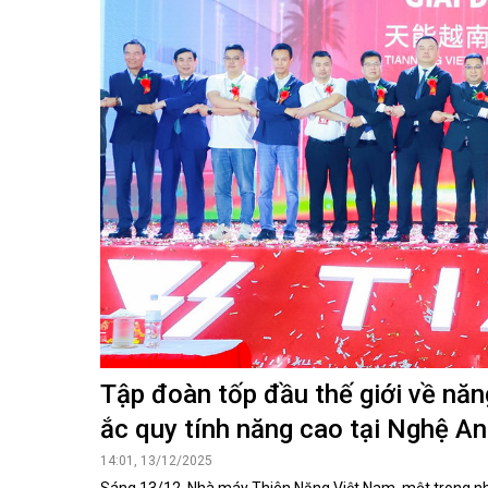
Kiến nghị của cử tri với Đoàn ĐBQH tỉnh
Góp ý xâ
Kiến nghị của cử tri với HĐND tỉnh
Thông báo chuyển đơn
Văn bản tổng hợp trả lời KNCT
Chủ trương, chính sách mới
NGHIÊN CỨU - TRAO ĐỔI
NON NƯ
Nghiên cứu - trao đổi
Miền di 
Kiến giải Nghệ An
Non nước
Thương 
Du lịch 
giải pháp
Ảnh đẹp
CUỘC SỐNG THƯỜNG NGÀY
QUẢNG 
Cuộc sống thường ngày
Quảng bá
Tập đoàn tốp đầu thế giới về nă
ắc quy tính năng cao tại Nghệ An
14:01, 13/12/2025