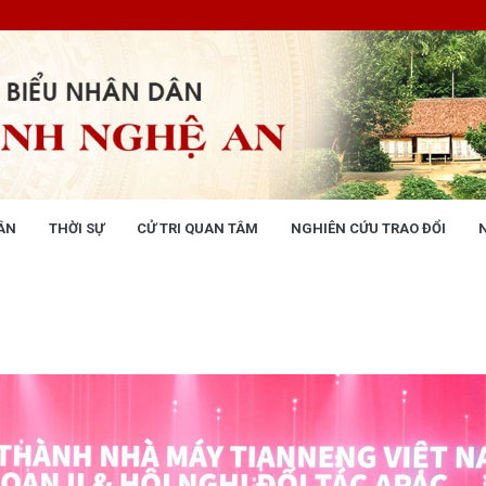
ÂN
THỜI SỰ
CỬ TRI QUAN TÂM
NGHIÊN CỨU TRAO ĐỔI
NG NHÂN DÂN
THỜI SỰ
 động
Tin tức chính trị - kinh tế - xã hộ
 động Văn phòng
 động Đảng, đoàn thể
 kỳ họp HĐND tỉnh
giám sát, khảo sát
ết của HĐND tỉnh
XÂY DỰNG CHÍNH SÁCH,
XÂY DỰNG NÔNG THÔN MỚI
UẬT