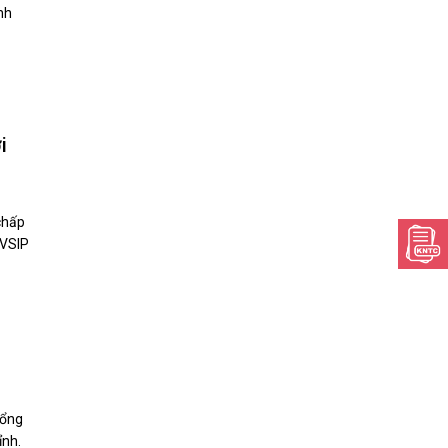
nh
i
chấp
 VSIP
tổng
ỉnh.