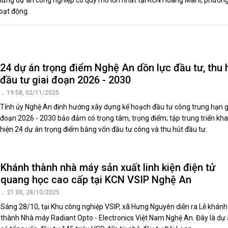
ững dự án công nghiệp có quy mô lớn nhất tại KCN Hoàng Mai II, phườn
luật
oạt động.
Báo Đại biểu nhân dân
24 dự án trọng điểm Nghệ An dồn lực đầu tư, thu 
đầu tư giai đoạn 2026 - 2030
19:58, 02/11/2025
Tỉnh ủy Nghệ An định hướng xây dựng kế hoạch đầu tư công trung hạn g
đoạn 2026 - 2030 bảo đảm có trọng tâm, trọng điểm; tập trung triển kha
hiện 24 dự án trọng điểm bằng vốn đầu tư công và thu hút đầu tư.
Khánh thành nhà máy sản xuất linh kiện điện tử
quang học cao cấp tại KCN VSIP Nghệ An
21:00, 28/10/2025
Sáng 28/10, tại Khu công nghiệp VSIP, xã Hưng Nguyên diễn ra Lễ khánh
thành Nhà máy Radiant Opto - Electronics Việt Nam Nghệ An. Đây là dự