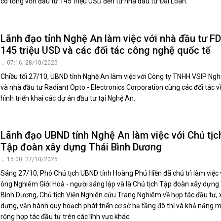
có tổng vốn đầu tư 145 triệu USD đến từ nhà đầu tư Đài Loan.
Lãnh đạo tỉnh Nghệ An làm việc với nhà đầu tư FD
145 triệu USD và các đối tác công nghệ quốc tế
07:16, 28/10/2025
Chiều tối 27/10, UBND tỉnh Nghệ An làm việc với Công ty TNHH VSIP Ng
và nhà đầu tư Radiant Opto - Electronics Corporation cùng các đối tác về
hình triển khai các dự án đầu tư tại Nghệ An.
Lãnh đạo UBND tỉnh Nghệ An làm việc với Chủ tịc
Tập đoàn xây dựng Thái Bình Dương
15:00, 27/10/2025
Sáng 27/10, Phó Chủ tịch UBND tỉnh Hoàng Phú Hiền đã chủ trì làm việc 
ông Nghiêm Giới Hoà - người sáng lập và là Chủ tịch Tập đoàn xây dựng
Bình Dương, Chủ tịch Viện Nghiên cứu Trang Nghiêm về hợp tác đầu tư, 
dựng, vận hành quy hoạch phát triển cơ sở hạ tầng đô thị và khả năng 
rộng hợp tác đầu tư trên các lĩnh vực khác.