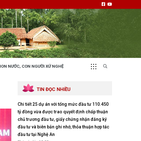
NON NƯỚC, CON NGƯỜI XỨ NGHỆ
CHUYỂN ĐỘNG 130
i
Tiếng nói và hành động từ cấp xã
TIN ĐỌC NHIỀU
Chi tiết 25 dự án với tổng mức đầu tư 110.450
tỷ đồng vừa được trao quyết định chấp thuận
chủ trương đầu tư, giấy chứng nhận đăng ký
đầu tư và biên bản ghi nhớ, thỏa thuận hợp tác
NHỊP CẦU ĐẦU TƯ
đầu tư tại Nghệ An