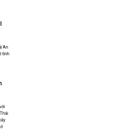
I
hệ An
 tình
h
với
 Thái
xây
mở