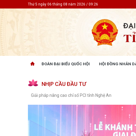
Thứ 5 ngày 06 tháng 08 năm 2026 / 09:26
ĐOÀN ĐẠI BIỂU QUỐC HỘI
HỘI ĐỒNG NHÂN D
ĐOÀN ĐẠI BIỂU QUỐC HỘI
HỘI ĐỒ
NHỊP CẦU ĐẦU TƯ
Tin hoạt động
Tin hoạt
Tài liệu kỳ họp
Tin hoạt
Giải pháp nâng cao chỉ số PCI tỉnh Nghệ An
Tài liệu giám sát, khảo sát
Tin hoạt
Tài liệu
Tài liệu 
Nghị quy
CỬ TRI QUAN TÂM
GÓP Ý 
PHÁP L