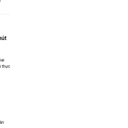
g
hút
iai
i thực
 án