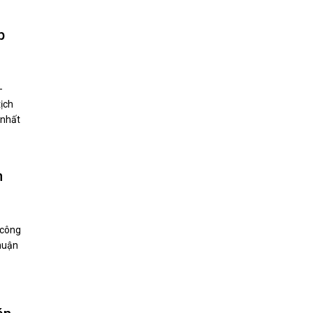
p
-
ịch
 nhất
n
 công
thuận