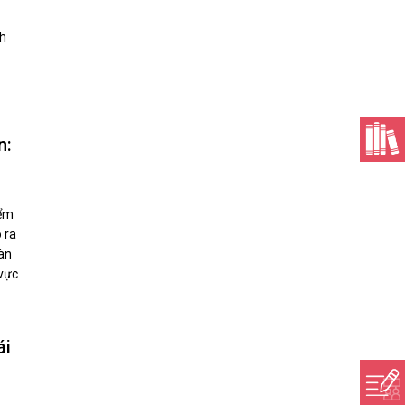
nh
n:
iểm
 ra
oàn
 vực
ái