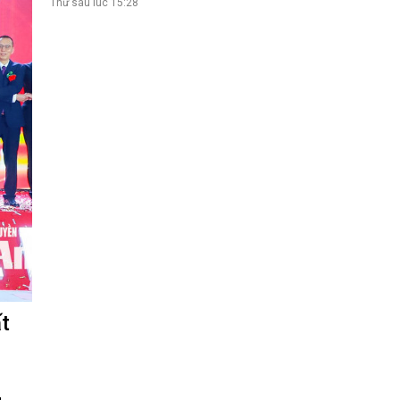
Thứ sáu lúc 15:28
Nhịp cầu đầu tư
VĂN HỌC - NGHỆ THUẬT
Giai điệu quê hương
Đến với bài thơ hay
t
hệ An
i
bản pháp