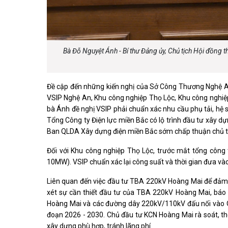
Bà Đỗ Nguyệt Ánh - Bí thư Đảng ủy, Chủ tịch Hội đồng 
Đề cập đến những kiến nghị của Sở Công Thương Nghệ An 
VSIP Nghệ An, Khu công nghiệp Thọ Lộc, Khu công nghiệ
bà Ánh đề nghị VSIP phải chuẩn xác nhu cầu phụ tải, hệ
Tổng Công ty Điện lực miền Bắc có lộ trình đầu tư xây dự
Ban QLDA Xây dựng điện miền Bắc sớm chấp thuận chủ tr
Đối với Khu công nghiệp Thọ Lộc, trước mắt tổng công
10MW). VSIP chuẩn xác lại công suất và thời gian đưa 
Liên quan đến việc đầu tư TBA 220kV Hoàng Mai để đảm 
xét sự cần thiết đầu tư của TBA 220kV Hoàng Mai, bá
Hoàng Mai và các đường dây 220kV/110kV đấu nối vào Quy
đoạn 2026 - 2030. Chủ đầu tư KCN Hoàng Mai rà soát, thô
xây dựng phù hợp, tránh lãng phí.