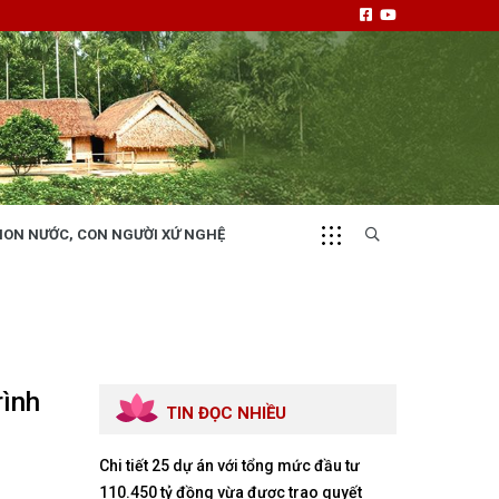
NON NƯỚC, CON NGƯỜI XỨ NGHỆ
CHUYỂN ĐỘNG 130
i
Tiếng nói và hành động từ cấp xã
rình
TIN ĐỌC NHIỀU
Chi tiết 25 dự án với tổng mức đầu tư
NHỊP CẦU ĐẦU TƯ
110.450 tỷ đồng vừa được trao quyết