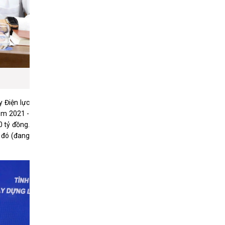
 Điện lực
năm 2021 -
0 tỷ đồng.
g đó (đang