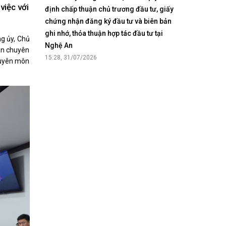
Nhịp cầu đầu tư
việc với
định chấp thuận chủ trương đầu tư, giấy
chứng nhận đăng ký đầu tư và biên bản
ghi nhớ, thỏa thuận hợp tác đầu tư tại
ng ủy, Chủ
Nghệ An
an chuyên
15:28, 31/07/2026
huyên môn
VĂN HỌC - NGHỆ THUẬT
Giai điệu quê hương
Đến với bài thơ hay
hệ An
i
bản pháp