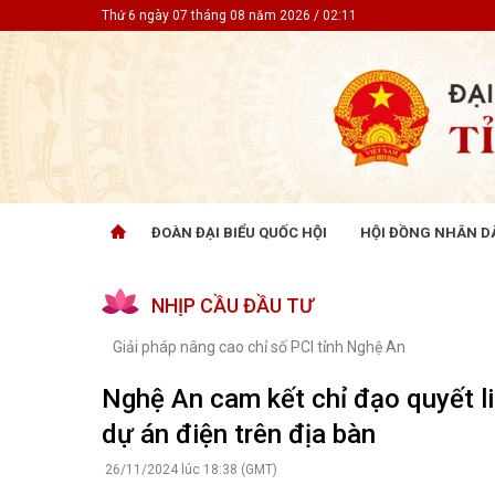
Thứ 6 ngày 07 tháng 08 năm 2026 / 02:11
ĐOÀN ĐẠI BIỂU QUỐC HỘI
HỘI ĐỒNG NHÂN D
ĐOÀN ĐẠI BIỂU QUỐC HỘI
HỘI ĐỒ
NHỊP CẦU ĐẦU TƯ
Tin hoạt động
Tin hoạt
Tài liệu kỳ họp
Tin hoạt
Giải pháp nâng cao chỉ số PCI tỉnh Nghệ An
Tài liệu giám sát, khảo sát
Tin hoạt
Tài liệu
Nghệ An cam kết chỉ đạo quyết li
Tài liệu 
dự án điện trên địa bàn
Nghị quy
CỬ TRI QUAN TÂM
GÓP Ý 
26/11/2024 lúc 18:38 (GMT)
PHÁP L