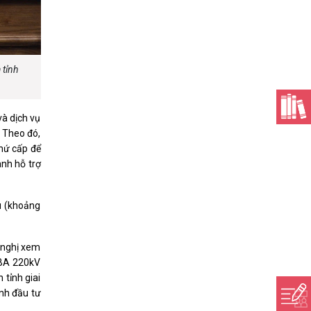
 tỉnh
à dịch vụ
 Theo đó,
thứ cấp để
ành hỗ trợ
u (khoảng
 nghị xem
TBA 220kV
 tỉnh giai
ình đầu tư