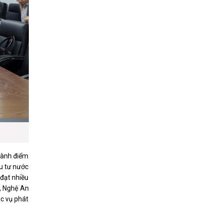
thành điểm
ầu tư nước
đạt nhiều
h, Nghệ An
ục vụ phát