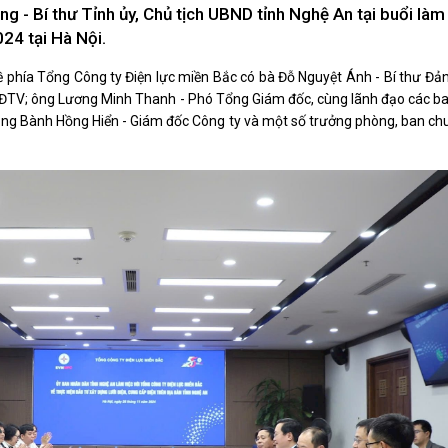
Xây dựng nông thôn mới
 - Bí thư Tỉnh ủy, Chủ tịch UBND tỉnh Nghệ An tại buổi làm 
y dựng Chính Sách, Pháp Luật
24 tại Hà Nội.
ề phía Tổng Công ty Điện lực miền Bắc có bà Đỗ Nguyệt Ánh - Bí thư Đả
 HĐTV; ông Lương Minh Thanh - Phó Tổng Giám đốc, cùng lãnh đạo các b
 ông Bành Hồng Hiển - Giám đốc Công ty và một số trưởng phòng, ban c
ỚC, CON NGƯỜI XỨ NGHỆ
NHÌN RA TỈNH BẠN, XÃ BẠN
sản xứ Nghệ
Nhìn ra tỉnh bạn, xã bạn
, con người xứ Nghệ
hiệu xứ Nghệ
miền Tây Nghệ An - tiềm năng và
 phát triển
 xứ Nghệ
BÁ THƯƠNG HIỆU
LIÊN KẾT NGOÀI
 thương hiệu
Youtube ĐBND tỉnh Nghệ An
Fanpage ĐBND tỉnh Nghệ An
Cổng thông tin điện tử tỉnh Ng
Cổng thông tin điện tử Quốc hộ
Cơ sở dữ liệu quốc gia về văn 