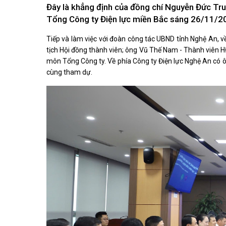
Kiến nghị của cử tri với Đoàn ĐBQH tỉnh
Đây là khẳng định của đồng chí Nguyễn Đức Trung
Góp ý xâ
Kiến nghị của cử tri với HĐND tỉnh
Tổng Công ty Điện lực miền Bắc sáng 26/11/20
Thông báo chuyển đơn
Văn bản tổng hợp trả lời KNCT
Tiếp và làm việc với đoàn công tác UBND tỉnh Nghệ An, v
Chủ trương, chính sách mới
tịch Hội đồng thành viên; ông Vũ Thế Nam - Thành viên
môn Tổng Công ty. Về phía Công ty Điện lực Nghệ An có
NGHIÊN CỨU - TRAO ĐỔI
NON NƯ
cùng tham dự.
Nghiên cứu - trao đổi
Miền di 
Kiến giải Nghệ An
Non nước
Thương 
Du lịch 
giải pháp
Ảnh đẹp
CUỘC SỐNG THƯỜNG NGÀY
QUẢNG 
Cuộc sống thường ngày
Quảng bá