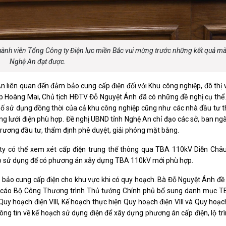
thành viên Tổng Công ty Điện lực miền Bắc vui mừng trước những kết quả mà
Nghệ An đạt được.
liên quan đến đảm bảo cung cấp điện đối với Khu công nghiệp, đô thị v
p Hoàng Mai, Chủ tịch HĐTV Đỗ Nguyệt Ánh đã có những đề nghị cụ thể.
 số sử dụng đồng thời của cả khu công nghiệp cũng như các nhà đầu tư 
ng lưới điện phù hợp. Đề nghị UBND tỉnh Nghệ An chỉ đạo các sở, ban ng
ương đầu tư, thẩm định phê duyệt, giải phóng mặt bằng.
 ty có thể xem xét cấp điện trung thế thông qua TBA 110kV Diễn Châ
vào sử dụng để có phương án xây dựng TBA 110kV mới phù hợp.
bảo cung cấp điện cho khu vực khi có quy hoạch. Bà Đỗ Nguyệt Ánh đề
o cáo Bộ Công Thương trình Thủ tướng Chính phủ bổ sung danh mục 
 hoạch điện VIII, Kế hoạch thực hiện Quy hoạch điện VIII và Quy hoạch
ng tin về kế hoạch sử dụng điện để xây dựng phương án cấp điện, lộ tr