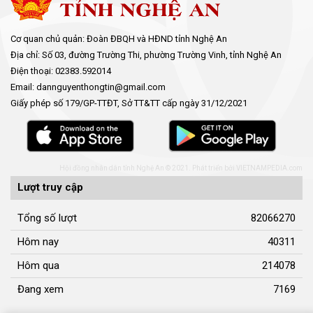
Cơ quan chủ quản: Đoàn ĐBQH và HĐND tỉnh Nghệ An
Địa chỉ: Số 03, đường Trường Thi, phường Trường Vinh, tỉnh Nghệ An
Điện thoại: 02383.592014
Email: dannguyenthongtin@gmail.com
Giấy phép số 179/GP-TTĐT, Sở TT&TT cấp ngày 31/12/2021
Hội đồng nhân dân tỉnh Nghệ An © 2021. Phát triển bởi
VIETNAMPEDIA.com
Lượt truy cập
Tổng số lượt
82066270
Hôm nay
40311
Hôm qua
214078
Đang xem
7169