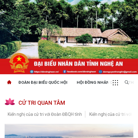
ĐOÀN ĐẠI BIỂU QUỐC HỘI
HỘI ĐỒNG NHÂN DÂN
THỜI
CỬ TRI QUAN TÂM
Kiến nghị của cử tri với Đoàn ĐBQH tỉnh
Kiến nghị của cử tri với H