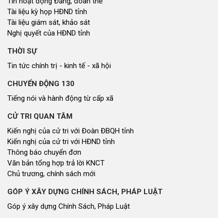
NGHIÊN CỨU - TRAO ĐỔI
Nghiên cứu - trao đổi
Kiến giải Nghệ An
NON NƯỚC, CON NGƯỜI XỨ NGHỆ
Miền di sản xứ Nghệ
Non nước, con người xứ Nghệ
Thương hiệu xứ Nghệ
Du lịch miền Tây Nghệ An - tiềm năng và giải pháp phát triển
Ảnh đẹp xứ Nghệ
NHÌN RA TỈNH BẠN, XÃ BẠN
Nhìn ra tỉnh bạn, xã bạn
VĂN HỌC - NGHỆ THUẬT
Giai điệu quê hương
Đến với bài thơ hay
CUỘC SỐNG THƯỜNG NGÀY