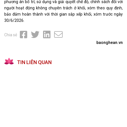
phương án bố trí, sử dụng và giải quyết chế độ, chính sách đối với
người hoạt động không chuyên trách ở khối, xóm theo quy định,
bảo đảm hoàn thành với thời gian sắp xếp khối, xóm trước ngày
30/6/2026.
Chia sẻ
baonghean.vn
TIN LIÊN QUAN
Chính phủ yêu cầu sáp nhập xã, phường theo
chủ trương của Bộ Chính trị
10:00, 09/07/2026
Nghị định số 271/2026/NĐ-CP về miễn phí