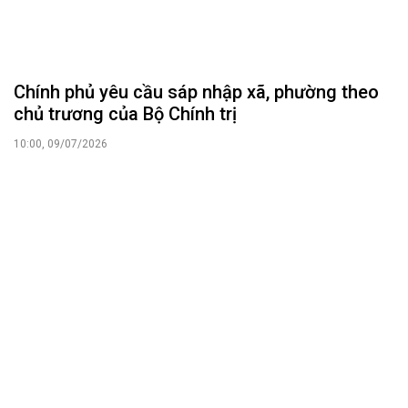
sách giáo khoa giáo dục phổ thông và miễn
học phí, giáo trình môn học Giáo dục quốc
phòng và an ninh
14:07, 06/07/2026
Học sinh toàn quốc được miễn phí sách giáo
khoa từ năm học 2029 - 2030