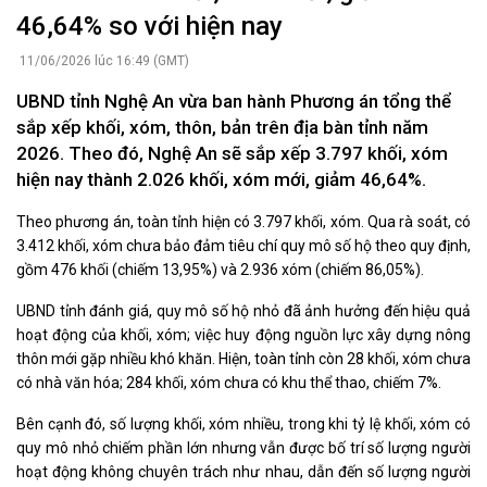
46,64% so với hiện nay
11/06/2026 lúc 16:49 (GMT)
UBND tỉnh Nghệ An vừa ban hành Phương án tổng thể
sắp xếp khối, xóm, thôn, bản trên địa bàn tỉnh năm
2026. Theo đó, Nghệ An sẽ sắp xếp 3.797 khối, xóm
hiện nay thành 2.026 khối, xóm mới, giảm 46,64%.
Theo phương án, toàn tỉnh hiện có 3.797 khối, xóm. Qua rà soát, có
3.412 khối, xóm chưa bảo đảm tiêu chí quy mô số hộ theo quy định,
gồm 476 khối (chiếm 13,95%) và 2.936 xóm (chiếm 86,05%).
UBND tỉnh đánh giá, quy mô số hộ nhỏ đã ảnh hưởng đến hiệu quả
hoạt động của khối, xóm; việc huy động nguồn lực xây dựng nông
thôn mới gặp nhiều khó khăn. Hiện, toàn tỉnh còn 28 khối, xóm chưa
có nhà văn hóa; 284 khối, xóm chưa có khu thể thao, chiếm 7%.
Bên cạnh đó, số lượng khối, xóm nhiều, trong khi tỷ lệ khối, xóm có
quy mô nhỏ chiếm phần lớn nhưng vẫn được bố trí số lượng người
hoạt động không chuyên trách như nhau, dẫn đến số lượng người