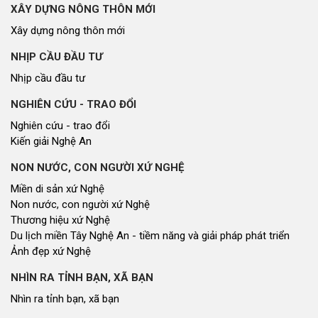
Cuộc sống thường ngày
QUẢNG BÁ THƯƠNG HIỆU
Quảng bá thương hiệu
LIÊN KẾT NGOÀI
Youtube ĐBND tỉnh Nghệ An
Fanpage ĐBND tỉnh Nghệ An
Cổng thông tin điện tử tỉnh Nghệ An
Cổng thông tin điện tử Quốc hội
Cơ sở dữ liệu quốc gia về văn bản pháp luật
Báo Đại biểu nhân dân
Cơ quan chủ quản: Đoàn ĐBQH và HĐND tỉnh Nghệ An
Địa chỉ: Số 03, đường Trường Thi, phường Trường Vinh, tỉnh Nghệ An
Điện thoại: 02383.592014