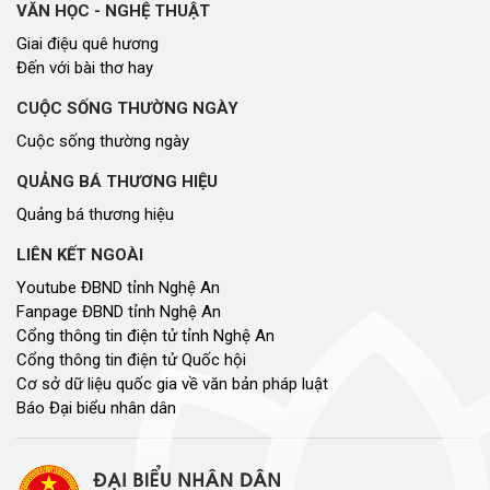
Email: dannguyenthongtin@gmail.com
Giấy phép số 179/GP-TTĐT, Sở TT&TT cấp ngày 31/12/2021
Hội đồng nhân dân tỉnh Nghệ An © 2021. Phát triển bởi
VIETNAMPEDIA.com
Lượt truy cập
Tổng số lượt
82495634
Hôm nay
209850
Hôm qua
259825
Đang xem
3655