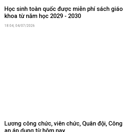
dụng từ 1/7
14:32, 30/06/2026
ĐOÀN ĐẠI BIỂU QUỐC HỘI
Tin hoạt động
Tài liệu kỳ họp
Tài liệu giám sát, khảo sát
HỘI ĐỒNG NHÂN DÂN
Tin hoạt động
Tin hoạt động Văn phòng
Tin hoạt động Đảng, đoàn thể
Tài liệu kỳ họp HĐND tỉnh
Tài liệu giám sát, khảo sát
Nghị quyết của HĐND tỉnh
THỜI SỰ