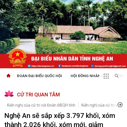
ĐOÀN ĐẠI BIỂU QUỐC HỘI
HỘI ĐỒNG NHÂN DÂN
THỜI
CỬ TRI QUAN TÂM
Kiến nghị của cử tri với Đoàn ĐBQH tỉnh
Kiến nghị của cử tri với H
Nghệ An sẽ sắp xếp 3.797 khối, xóm
thành 2.026 khối, xóm mới, giảm