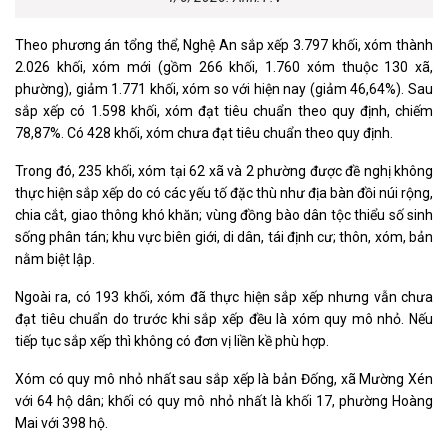
Theo phương án tổng thể, Nghệ An sắp xếp 3.797 khối, xóm thành
2.026 khối, xóm mới (gồm 266 khối, 1.760 xóm thuộc 130 xã,
phường), giảm 1.771 khối, xóm so với hiện nay (giảm 46,64%). Sau
sắp xếp có 1.598 khối, xóm đạt tiêu chuẩn theo quy định, chiếm
78,87%. Có 428 khối, xóm chưa đạt tiêu chuẩn theo quy định.
Trong đó, 235 khối, xóm tại 62 xã và 2 phường được đề nghị không
thực hiện sắp xếp do có các yếu tố đặc thù như địa bàn đồi núi rộng,
chia cắt, giao thông khó khăn; vùng đồng bào dân tộc thiểu số sinh
sống phân tán; khu vực biên giới, di dân, tái định cư; thôn, xóm, bản
nằm biệt lập.
Ngoài ra, có 193 khối, xóm đã thực hiện sắp xếp nhưng vẫn chưa
đạt tiêu chuẩn do trước khi sắp xếp đều là xóm quy mô nhỏ. Nếu
tiếp tục sắp xếp thì không có đơn vị liền kề phù hợp.
Xóm có quy mô nhỏ nhất sau sắp xếp là bản Đống, xã Mường Xén
với 64 hộ dân; khối có quy mô nhỏ nhất là khối 17, phường Hoàng
Mai với 398 hộ.