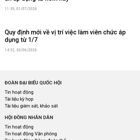
Tin tức chính trị - kinh tế - xã hội
CHUYỂN ĐỘNG 130
Tiếng nói và hành động từ cấp xã
CỬ TRI QUAN TÂM
Kiến nghị của cử tri với Đoàn ĐBQH tỉnh
Kiến nghị của cử tri với HĐND tỉnh
Thông báo chuyển đơn
Văn bản tổng hợp trả lời KNCT
Chủ trương, chính sách mới
GÓP Ý XÂY DỰNG CHÍNH SÁCH, PHÁP LUẬT
Góp ý xây dựng Chính Sách, Pháp Luật
XÂY DỰNG NÔNG THÔN MỚI
Xây dựng nông thôn mới
NHỊP CẦU ĐẦU TƯ
Nhịp cầu đầu tư