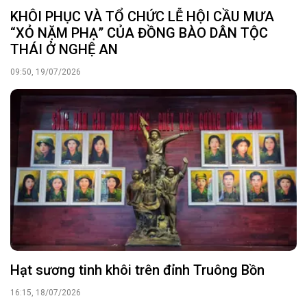
KHÔI PHỤC VÀ TỔ CHỨC LỄ HỘI CẦU MƯA
“XỎ NẶM PHẠ” CỦA ĐỒNG BÀO DÂN TỘC
THÁI Ở NGHỆ AN
09:50, 19/07/2026
Hạt sương tinh khôi trên đỉnh Truông Bồn
16:15, 18/07/2026