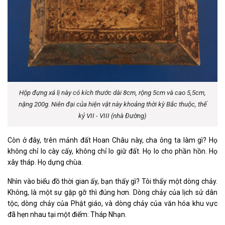
Hộp đựng xá lị này có kích thước dài 8cm, rộng 5cm và cao 5,5cm,
nặng 200g. Niên đại của hiện vật này khoảng thời kỳ Bắc thuộc, thế
kỷ VII - VIII (nhà Đường)
Còn ở đây, trên mảnh đất Hoan Châu này, cha ông ta làm gì? Họ
không chỉ lo cày cấy, không chỉ lo giữ đất. Họ lo cho phần hồn. Họ
xây tháp. Họ dựng chùa.
Nhìn vào biểu đồ thời gian ấy, bạn thấy gì? Tôi thấy một dòng chảy.
Không, là một sự gặp gỡ thì đúng hơn. Dòng chảy của lịch sử dân
tộc, dòng chảy của Phật giáo, và dòng chảy của văn hóa khu vực
đã hẹn nhau tại một điểm: Tháp Nhạn.