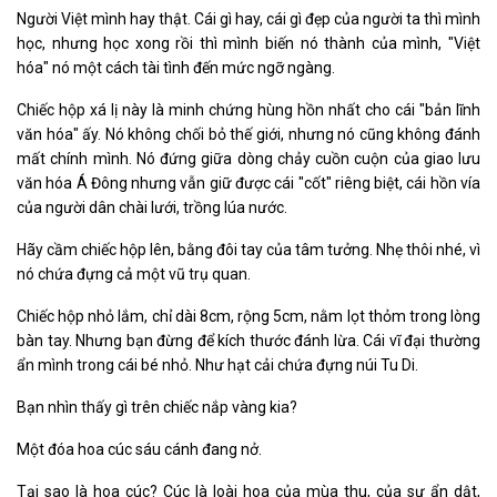
Người Việt mình hay thật. Cái gì hay, cái gì đẹp của người ta thì mình
học, nhưng học xong rồi thì mình biến nó thành của mình, "Việt
hóa" nó một cách tài tình đến mức ngỡ ngàng.
Chiếc hộp xá lị này là minh chứng hùng hồn nhất cho cái "bản lĩnh
văn hóa" ấy. Nó không chối bỏ thế giới, nhưng nó cũng không đánh
mất chính mình. Nó đứng giữa dòng chảy cuồn cuộn của giao lưu
văn hóa Á Đông nhưng vẫn giữ được cái "cốt" riêng biệt, cái hồn vía
của người dân chài lưới, trồng lúa nước.
Hãy cầm chiếc hộp lên, bằng đôi tay của tâm tưởng. Nhẹ thôi nhé, vì
nó chứa đựng cả một vũ trụ quan.
Chiếc hộp nhỏ lắm, chỉ dài 8cm, rộng 5cm, nằm lọt thỏm trong lòng
bàn tay. Nhưng bạn đừng để kích thước đánh lừa. Cái vĩ đại thường
ẩn mình trong cái bé nhỏ. Như hạt cải chứa đựng núi Tu Di.
Bạn nhìn thấy gì trên chiếc nắp vàng kia?
Một đóa hoa cúc sáu cánh đang nở.
Tại sao là hoa cúc? Cúc là loài hoa của mùa thu, của sự ẩn dật,