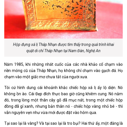
Hộp đựng xá lị Tháp Nhạn được tìm thấy trong quá trình khai
quật di chỉ Tháp Nhạn tại Nam Đàn, Nghệ An
Năm 1985, khi những nhát cuốc của các nhà khảo cổ chạm vào
nền móng cũ của Tháp Nhạn, họ không chỉ chạm vào gạch đá. Họ
chạm vào một giấc mơ chưa tắt của người xưa.
Tôi cứ hình dung cái khoảnh khắc chiếc hộp xá lị ấy lộ diện. Nó
không ồn ào. Cái Đẹp đích thực bao giờ cũng khiêm cung. Nó nằm
đó, trong lòng một thân cây gỗ đã mục nát, trong một chiếc hộp
đồng đã gỉ xanh, nhưng bản thân nó - chiếc hộp vàng nhỏ bé - thì
vẫn nguyên vẹn như vừa mới được đặt vào hôm qua.
Tại sao lại là vàng? Và tại sao lại là tro bụi? Hai thứ ấy, một đằng là