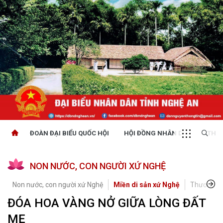
ĐOÀN ĐẠI BIỂU QUỐC HỘI
HỘI ĐỒNG NHÂN DÂN
THỜI
NON NƯỚC, CON NGƯỜI XỨ NGHỆ
Non nước, con người xứ Nghệ
Miền di sản xứ Nghệ
Thương hi
ĐÓA HOA VÀNG NỞ GIỮA LÒNG ĐẤT
MẸ