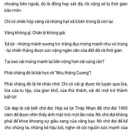
nhoáng bên ngoài, dù là đồng hay sắt đá, rồi cũng sẽ bị thời gian
bào mòn.
Chỉ có chiếc hộp vàng và những hạt xá lị bên trong là còn lại.
Vàng không gỉ. Chân lý không già.
Xá lợi - những mảnh xương tro trắng đục mỏng manh như vỏ trứng
- lại chiến thắng được sức nặng ngàn cân của đất đá và thời gian.
Tại sao cái mỏng manh lại bền vững hơn cái cứng rắn?
Phải chăng đó là bài học về "Nhu thắng Cương"!
Phải chăng đó là lời nhắc nhở: Chỉ có cái gì được tôi luyện qua lửa,
lửa của tu tập, của gian khổ, của thử thách, cái đó mới trở thành
bất tử!
Cái đẹp là cái biết chờ đợi. Hộp xá lợi Tháp Nhạn đã chờ đợi 1400
năm để được nhìn thấy ánh mặt trời một lần nữa. Nó chờ đợi không
phải để khoe khoang sự giàu sang của vàng bạc. Nó chờ đợi để kể
cho chúng ta, những kẻ hậu bối, nghe về cội nguồn sức mạnh của