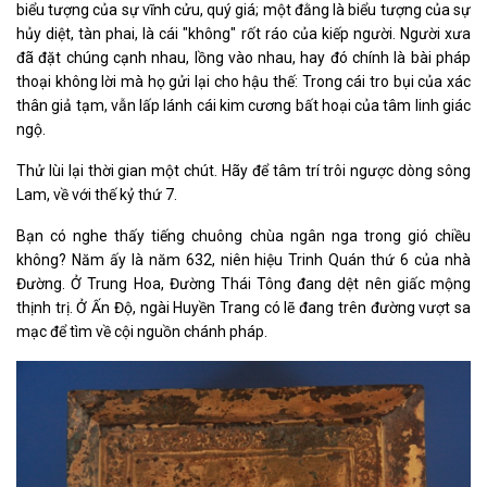
biểu tượng của sự vĩnh cửu, quý giá; một đằng là biểu tượng của sự
hủy diệt, tàn phai, là cái "không" rốt ráo của kiếp người. Người xưa
đã đặt chúng cạnh nhau, lồng vào nhau, hay đó chính là bài pháp
thoại không lời mà họ gửi lại cho hậu thế: Trong cái tro bụi của xác
thân giả tạm, vẫn lấp lánh cái kim cương bất hoại của tâm linh giác
ngộ.
Thử lùi lại thời gian một chút. Hãy để tâm trí trôi ngược dòng sông
Lam, về với thế kỷ thứ 7.
Bạn có nghe thấy tiếng chuông chùa ngân nga trong gió chiều
không? Năm ấy là năm 632, niên hiệu Trinh Quán thứ 6 của nhà
Đường. Ở Trung Hoa, Đường Thái Tông đang dệt nên giấc mộng
thịnh trị. Ở Ấn Độ, ngài Huyền Trang có lẽ đang trên đường vượt sa
mạc để tìm về cội nguồn chánh pháp.