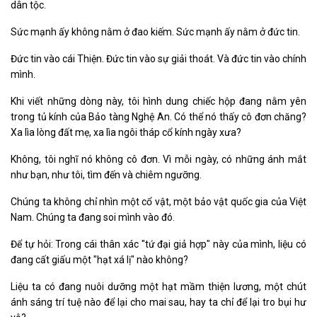
dân tộc.
Sức mạnh ấy không nằm ở đao kiếm. Sức mạnh ấy nằm ở đức tin.
Đức tin vào cái Thiện. Đức tin vào sự giải thoát. Và đức tin vào chính
mình.
Khi viết những dòng này, tôi hình dung chiếc hộp đang nằm yên
trong tủ kính của Bảo tàng Nghệ An. Có thể nó thấy cô đơn chăng?
Xa lìa lòng đất mẹ, xa lìa ngôi tháp cổ kính ngày xưa?
Không, tôi nghĩ nó không cô đơn. Vì mỗi ngày, có những ánh mắt
như bạn, như tôi, tìm đến và chiêm ngưỡng.
Chúng ta không chỉ nhìn một cổ vật, một bảo vật quốc gia của Việt
Nam. Chúng ta đang soi mình vào đó.
Để tự hỏi: Trong cái thân xác "tứ đại giả hợp" này của mình, liệu có
đang cất giấu một "hạt xá lị" nào không?
Liệu ta có đang nuôi dưỡng một hạt mầm thiện lương, một chút
ánh sáng trí tuệ nào để lại cho mai sau, hay ta chỉ để lại tro bụi hư