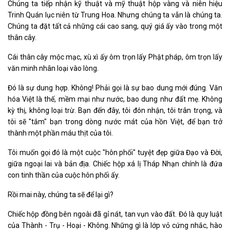
Chúng ta tiếp nhận kỹ thuật và mỹ thuật hộp vàng và niên hiệu
Trinh Quán lục niên từ Trung Hoa. Nhưng chúng ta vẫn là chúng ta.
Chúng ta đặt tất cả những cái cao sang, quý giá ấy vào trong một
thân cây.
Cái thân cây mộc mạc, xù xì ấy ôm trọn lấy Phật pháp, ôm trọn lấy
văn minh nhân loại vào lòng.
Đó là sự dung hợp. Không! Phải gọi là sự bao dung mới đúng. Văn
hóa Việt là thế, mềm mại như nước, bao dung như đất mẹ. Không
kỳ thị, không loại trừ. Bạn đến đây, tôi đón nhận, tôi trân trọng, và
tôi sẽ "tắm" bạn trong dòng nước mát của hồn Việt, để bạn trở
thành một phần máu thịt của tôi.
Tôi muốn gọi đó là một cuộc "hôn phối" tuyệt đẹp giữa Đạo và Đời,
giữa ngoại lai và bản địa. Chiếc hộp xá lị Tháp Nhạn chính là đứa
con tinh thần của cuộc hôn phối ấy.
Rồi mai này, chúng ta sẽ để lại gì?
Chiếc hộp đồng bên ngoài đã gỉ nát, tan vụn vào đất. Đó là quy luật
của Thành - Trụ - Hoại - Không. Những gì là lớp vỏ cứng nhắc, hào