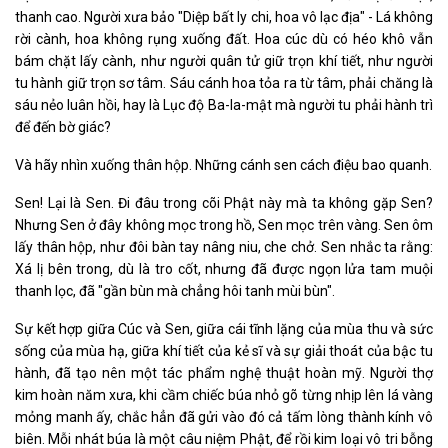
thanh cao. Người xưa bảo "Diệp bất ly chi, hoa vô lạc địa" - Lá không
rời cành, hoa không rụng xuống đất. Hoa cúc dù có héo khô vẫn
bám chặt lấy cành, như người quân tử giữ trọn khí tiết, như người
tu hành giữ trọn sơ tâm. Sáu cánh hoa tỏa ra từ tâm, phải chăng là
sáu nẻo luân hồi, hay là Lục độ Ba-la-mật mà người tu phải hành trì
để đến bờ giác?
Và hãy nhìn xuống thân hộp. Những cánh sen cách điệu bao quanh.
Sen! Lại là Sen. Đi đâu trong cõi Phật này mà ta không gặp Sen?
Nhưng Sen ở đây không mọc trong hồ, Sen mọc trên vàng. Sen ôm
lấy thân hộp, như đôi bàn tay nâng niu, che chở. Sen nhắc ta rằng:
Xá lị bên trong, dù là tro cốt, nhưng đã được ngọn lửa tam muội
thanh lọc, đã "gần bùn mà chẳng hôi tanh mùi bùn".
Sự kết hợp giữa Cúc và Sen, giữa cái tĩnh lặng của mùa thu và sức
sống của mùa hạ, giữa khí tiết của kẻ sĩ và sự giải thoát của bậc tu
hành, đã tạo nên một tác phẩm nghệ thuật hoàn mỹ. Người thợ
kim hoàn năm xưa, khi cầm chiếc búa nhỏ gõ từng nhịp lên lá vàng
mỏng manh ấy, chắc hẳn đã gửi vào đó cả tấm lòng thành kính vô
biên. Mỗi nhát búa là một câu niệm Phật, để rồi kim loại vô tri bỗng