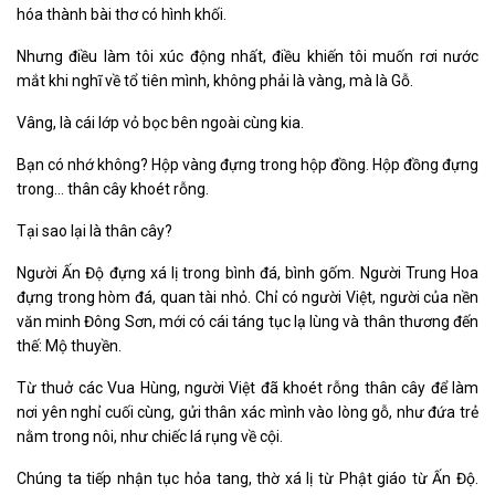
hóa thành bài thơ có hình khối.
Nhưng điều làm tôi xúc động nhất, điều khiến tôi muốn rơi nước
mắt khi nghĩ về tổ tiên mình, không phải là vàng, mà là Gỗ.
Vâng, là cái lớp vỏ bọc bên ngoài cùng kia.
Bạn có nhớ không? Hộp vàng đựng trong hộp đồng. Hộp đồng đựng
trong... thân cây khoét rỗng.
Tại sao lại là thân cây?
Người Ấn Độ đựng xá lị trong bình đá, bình gốm. Người Trung Hoa
đựng trong hòm đá, quan tài nhỏ. Chỉ có người Việt, người của nền
văn minh Đông Sơn, mới có cái táng tục lạ lùng và thân thương đến
thế: Mộ thuyền.
Từ thuở các Vua Hùng, người Việt đã khoét rỗng thân cây để làm
nơi yên nghỉ cuối cùng, gửi thân xác mình vào lòng gỗ, như đứa trẻ
nằm trong nôi, như chiếc lá rụng về cội.
Chúng ta tiếp nhận tục hỏa tang, thờ xá lị từ Phật giáo từ Ấn Độ.