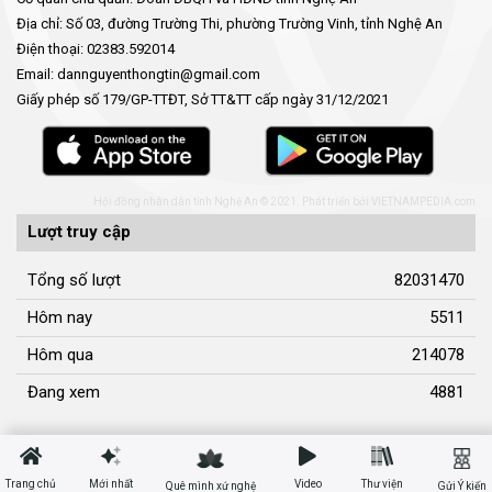
Địa chỉ: Số 03, đường Trường Thi, phường Trường Vinh, tỉnh Nghệ An
Điện thoại: 02383.592014
Email: dannguyenthongtin@gmail.com
Giấy phép số 179/GP-TTĐT, Sở TT&TT cấp ngày 31/12/2021
Hội đồng nhân dân tỉnh Nghệ An © 2021. Phát triển bởi
VIETNAMPEDIA.com
Lượt truy cập
Tổng số lượt
82031470
Hôm nay
5511
Hôm qua
214078
Đang xem
4881
Trang chủ
Mới nhất
Video
Thư viện
Quê mình xứ nghệ
Gửi Ý kiến