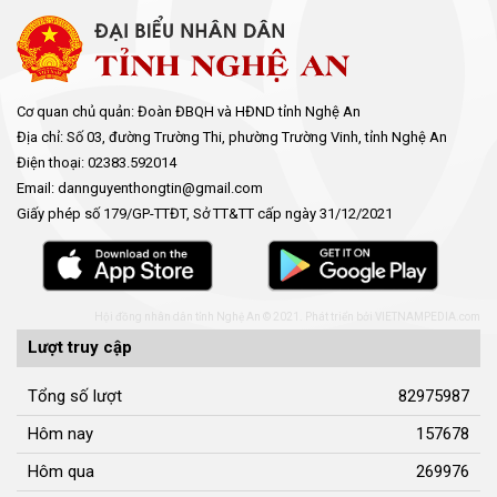
Cơ quan chủ quản: Đoàn ĐBQH và HĐND tỉnh Nghệ An
Địa chỉ: Số 03, đường Trường Thi, phường Trường Vinh, tỉnh Nghệ An
Điện thoại: 02383.592014
Email: dannguyenthongtin@gmail.com
Giấy phép số 179/GP-TTĐT, Sở TT&TT cấp ngày 31/12/2021
Hội đồng nhân dân tỉnh Nghệ An © 2021. Phát triển bởi
VIETNAMPEDIA.com
Lượt truy cập
Tổng số lượt
82975987
Hôm nay
157678
Hôm qua
269976