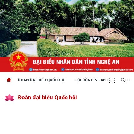
ĐOÀN ĐẠI BIỂU QUỐC HỘI
HỘI ĐỒNG NHÂN DÂN
THỜI
Đoàn đại biểu Quốc hội