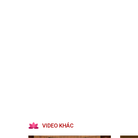
Kiến nghị của cử tri với Đoàn ĐBQH tỉnh
Góp ý xâ
Kiến nghị của cử tri với HĐND tỉnh
Thông báo chuyển đơn
Văn bản tổng hợp trả lời KNCT
Chủ trương, chính sách mới
NGHIÊN CỨU - TRAO ĐỔI
NON NƯ
Nghiên cứu - trao đổi
Miền di 
Kiến giải Nghệ An
Non nước
Thương 
Du lịch 
giải pháp
Ảnh đẹp
CUỘC SỐNG THƯỜNG NGÀY
QUẢNG 
Cuộc sống thường ngày
Quảng bá
VIDEO KHÁC