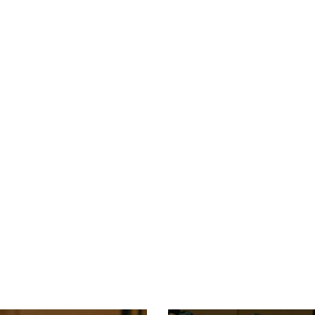
Xây dựng nông thôn mới
y dựng Chính Sách, Pháp Luật
ỚC, CON NGƯỜI XỨ NGHỆ
NHÌN RA TỈNH BẠN, XÃ BẠN
sản xứ Nghệ
Nhìn ra tỉnh bạn, xã bạn
, con người xứ Nghệ
hiệu xứ Nghệ
miền Tây Nghệ An - tiềm năng và
 phát triển
 xứ Nghệ
BÁ THƯƠNG HIỆU
LIÊN KẾT NGOÀI
 thương hiệu
Youtube ĐBND tỉnh Nghệ An
Fanpage ĐBND tỉnh Nghệ An
Cổng thông tin điện tử tỉnh Ng
Cổng thông tin điện tử Quốc hộ
Cơ sở dữ liệu quốc gia về văn 