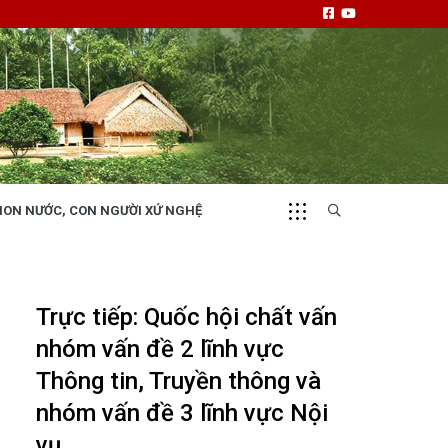
NON NƯỚC, CON NGƯỜI XỨ NGHỆ
CHUYỂN ĐỘNG 130
i
Tiếng nói và hành động từ cấp xã
Trực tiếp: Quốc hội chất vấn
nhóm vấn đề 2 lĩnh vực
Thông tin, Truyền thông và
nhóm vấn đề 3 lĩnh vực Nội
NHỊP CẦU ĐẦU TƯ
vụ