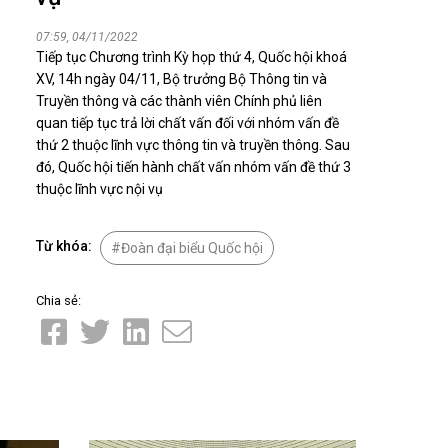
Nhịp cầu đầu tư
07:59, 04/11/2022
Tiếp tục Chương trình Kỳ họp thứ 4, Quốc hội khoá
XV, 14h ngày 04/11, Bộ trưởng Bộ Thông tin và
Truyền thông và các thành viên Chính phủ liên
quan tiếp tục trả lời chất vấn đối với nhóm vấn đề
VĂN HỌC - NGHỆ THUẬT
thứ 2 thuộc lĩnh vực thông tin và truyền thông. Sau
Giai điệu quê hương
đó, Quốc hội tiến hành chất vấn nhóm vấn đề thứ 3
Đến với bài thơ hay
thuộc lĩnh vực nội vụ
Từ khóa:
Đoàn đại biểu Quốc hội
Chia sẻ:
hệ An
i
bản pháp