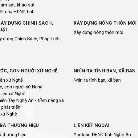
giám sát, khảo sát
ết của HĐND tỉnh
XÂY DỰNG CHÍNH SÁCH,
XÂY DỰNG NÔNG THÔN MỚI
UẬT
Xây dựng nông thôn mới
y dựng Chính Sách, Pháp Luật
ỚC, CON NGƯỜI XỨ NGHỆ
NHÌN RA TỈNH BẠN, XÃ BẠN
sản xứ Nghệ
Nhìn ra tỉnh bạn, xã bạn
, con người xứ Nghệ
hiệu xứ Nghệ
miền Tây Nghệ An - tiềm năng và
 phát triển
 xứ Nghệ
BÁ THƯƠNG HIỆU
LIÊN KẾT NGOÀI
 thương hiệu
Youtube ĐBND tỉnh Nghệ An