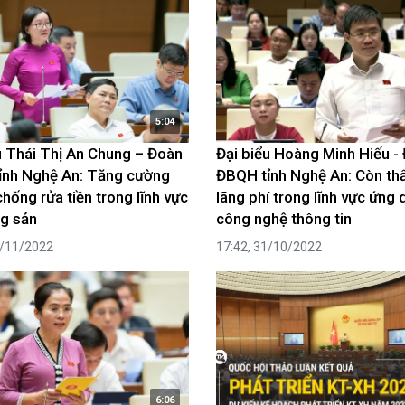
luật
Báo Đại biểu nhân dân
5:04
u Thái Thị An Chung – Đoàn
Đại biểu Hoàng Minh Hiếu -
ỉnh Nghệ An: Tăng cường
ĐBQH tỉnh Nghệ An: Còn thấ
hống rửa tiền trong lĩnh vực
lãng phí trong lĩnh vực ứng
g sản
công nghệ thông tin
1/11/2022
17:42, 31/10/2022
6:06