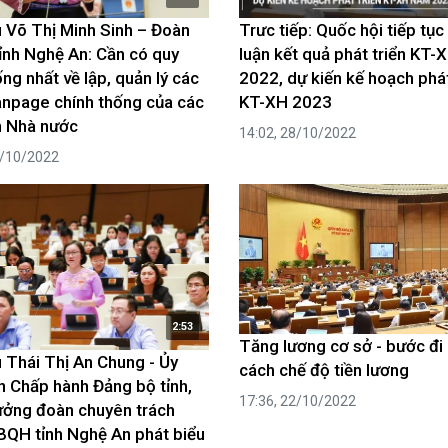
u Võ Thị Minh Sinh – Đoàn
Trưc tiếp: Quốc hội tiếp tục
nh Nghệ An: Cần có quy
luận kết quả phát triển KT-
ống nhất về lập, quản lý các
2022, dự kiến kế hoạch phát
anpage chính thống của các
KT-XH 2023
n Nhà nước
14:02, 28/10/2022
8/10/2022
2:53
Tăng lương cơ sở - bước đi 
u Thái Thị An Chung - Ủy
cách chế độ tiền lương
n Chấp hành Đảng bộ tỉnh,
17:36, 22/10/2022
ởng đoàn chuyên trách
QH tỉnh Nghệ An phát biểu