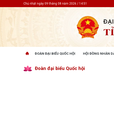
Chủ nhật ngày 09 tháng 08 năm 2026 / 14:51
ĐOÀN ĐẠI BIỂU QUỐC HỘI
HỘI ĐỒNG NHÂN D
ĐOÀN ĐẠI BIỂU QUỐC HỘI
HỘI ĐỒ
Đoàn đại biểu Quốc hội
Tin hoạt động
Tin hoạt
Tài liệu kỳ họp
Tin hoạt
Tài liệu giám sát, khảo sát
Tin hoạt
Tài liệu
Tài liệu 
Nghị quy
CỬ TRI QUAN TÂM
GÓP Ý 
PHÁP L