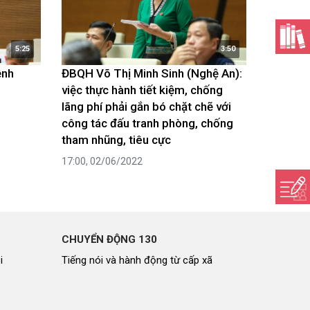
5:25
3:50
ệnh
ĐBQH Võ Thị Minh Sinh (Nghệ An):
việc thực hành tiết kiệm, chống
lãng phí phải gắn bó chặt chẽ với
công tác đấu tranh phòng, chống
tham nhũng, tiêu cực
17:00, 02/06/2022
CHUYỂN ĐỘNG 130
i
Tiếng nói và hành động từ cấp xã