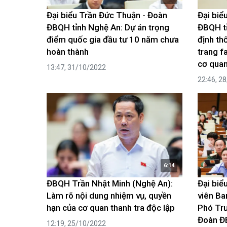
Đại biểu Trần Đức Thuận - Đoàn
Đại biể
ĐBQH tỉnh Nghệ An: Dự án trọng
ĐBQH tỉ
điểm quốc gia đầu tư 10 năm chưa
định th
hoàn thành
trang f
cơ qua
13:47, 31/10/2022
22:46, 2
6:14
ĐBQH Trần Nhật Minh (Nghệ An):
Đại biể
Làm rõ nội dung nhiệm vụ, quyền
viên Ba
hạn của cơ quan thanh tra độc lập
Phó Trư
Đoàn ĐB
12:19, 25/10/2022