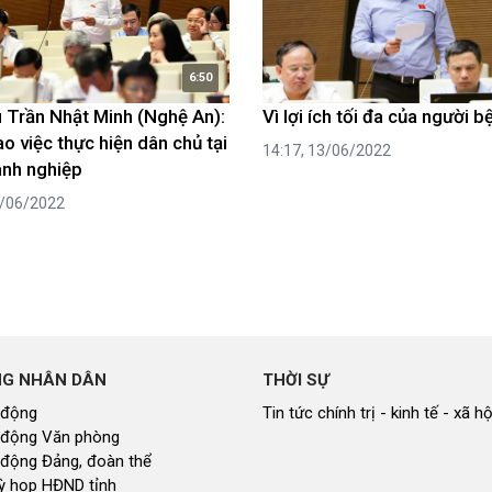
6:50
u Trần Nhật Minh (Nghệ An):
Vì lợi ích tối đa của người b
o việc thực hiện dân chủ tại
14:17, 13/06/2022
nh nghiệp
4/06/2022
NG NHÂN DÂN
THỜI SỰ
 động
Tin tức chính trị - kinh tế - xã hộ
 động Văn phòng
 động Đảng, đoàn thể
 kỳ họp HĐND tỉnh