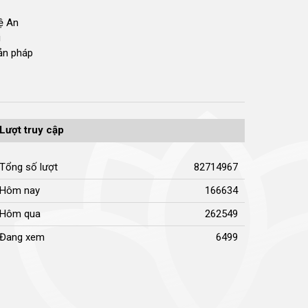
hệ An
i
bản pháp
Lượt truy cập
Tổng số lượt
82714967
Hôm nay
166634
Hôm qua
262549
Đang xem
6499