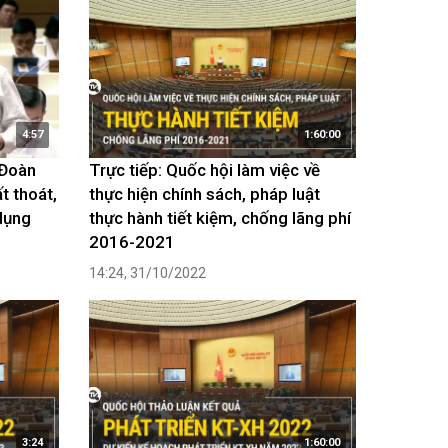
4:57
1:60:00
 Đoàn
Trực tiếp: Quốc hội làm việc về
t thoát,
thực hiện chính sách, pháp luật
 dụng
thực hành tiết kiệm, chống lãng phí
2016-2021
14:24, 31/10/2022
3:24
1:60:00