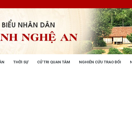
ÂN
THỜI SỰ
CỬ TRI QUAN TÂM
NGHIÊN CỨU TRAO ĐỔI
NG NHÂN DÂN
THỜI SỰ
 động
Tin tức chính trị - kinh tế - xã hộ
 động Văn phòng
 động Đảng, đoàn thể
 kỳ họp HĐND tỉnh
giám sát, khảo sát
ết của HĐND tỉnh
XÂY DỰNG CHÍNH SÁCH,
XÂY DỰNG NÔNG THÔN MỚI
UẬT