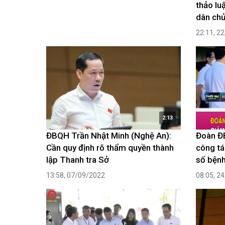
thảo lu
dân chủ
22:11, 2
2:13
ĐBQH Trần Nhật Minh (Nghệ An):
Đoàn Đ
Cần quy định rõ thẩm quyền thành
công tá
lập Thanh tra Sở
số bệnh
13:58, 07/09/2022
08:05, 2