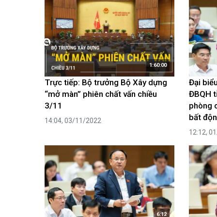
1:60:00
Trực tiếp: Bộ trưởng Bộ Xây dựng
Đại biể
“mở màn” phiên chất vấn chiều
ĐBQH t
3/11
phòng c
bất độn
14:04, 03/11/2022
12:12, 0
6:12