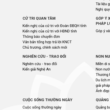
Tài liệu 
Nghị quy
CỬ TRI QUAN TÂM
GÓP Ý 
PHÁP L
Kiến nghị của cử tri với Đoàn ĐBQH tỉnh
Góp ý xâ
Kiến nghị của cử tri với HĐND tỉnh
Thông báo chuyển đơn
Văn bản tổng hợp trả lời KNCT
Chủ trương, chính sách mới
NGHIÊN CỨU - TRAO ĐỔI
NON NƯ
Nghiên cứu - trao đổi
Miền di 
Kiến giải Nghệ An
Non nước
Thương 
Du lịch 
giải pháp
Ảnh đẹp
CUỘC SỐNG THƯỜNG NGÀY
QUẢNG 
Cuộc sống thường ngày
Quảng bá