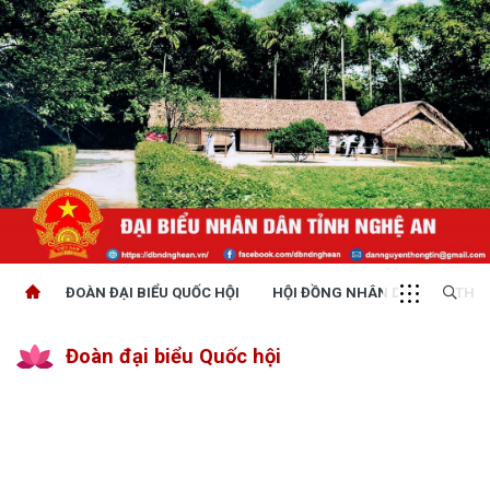
ĐOÀN ĐẠI BIỂU QUỐC HỘI
HỘI ĐỒNG NHÂN DÂN
THỜI
Đoàn đại biểu Quốc hội