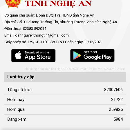
Cơ quan chủ quản: Đoàn ĐBQH và HĐND tỉnh Nghệ An
Địa chỉ: Số 03, đường Trường Thi, phường Trường Vinh, tỉnh Nghệ An
Điện thoại: 02383.592014
Email: dannguyenthongtin@gmail.com
Giấy phép số 179/GP-TTĐT, Sở TT&TT cấp ngày 31/12/2021
Hội đồng nhân dân tỉnh Nghệ An © 2021. Phát triển bởi
VIETNAMPEDIA.com
Lượt truy cập
Tổng số lượt
82307506
Hôm nay
21722
Hôm qua
259825
Đang xem
5984