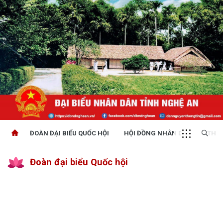
ĐOÀN ĐẠI BIỂU QUỐC HỘI
HỘI ĐỒNG NHÂN DÂN
THỜI
Đoàn đại biểu Quốc hội