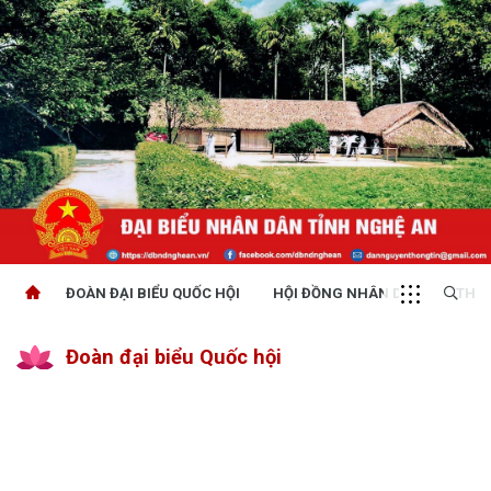
ĐOÀN ĐẠI BIỂU QUỐC HỘI
HỘI ĐỒNG NHÂN DÂN
THỜI
Đoàn đại biểu Quốc hội