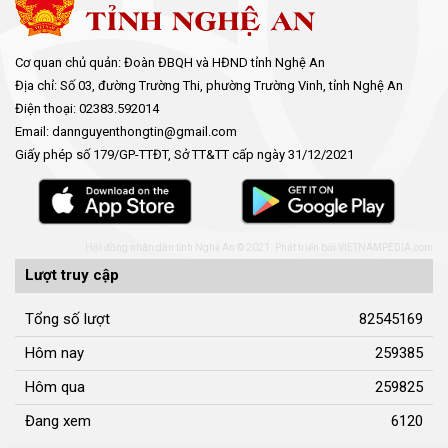
Cơ quan chủ quản: Đoàn ĐBQH và HĐND tỉnh Nghệ An
Địa chỉ: Số 03, đường Trường Thi, phường Trường Vinh, tỉnh Nghệ An
Điện thoại: 02383.592014
Email: dannguyenthongtin@gmail.com
Giấy phép số 179/GP-TTĐT, Sở TT&TT cấp ngày 31/12/2021
Hội đồng nhân dân tỉnh Nghệ An © 2021. Phát triển bởi
VIETNAMPEDIA.com
Lượt truy cập
Tổng số lượt
82545169
Hôm nay
259385
Hôm qua
259825
Đang xem
6120