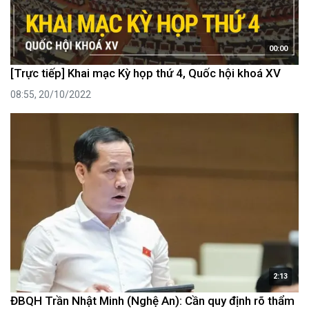
00:00
[Trực tiếp] Khai mạc Kỳ họp thứ 4, Quốc hội khoá XV
08:55, 20/10/2022
2:13
ĐBQH Trần Nhật Minh (Nghệ An): Cần quy định rõ thẩm