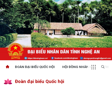
ĐOÀN ĐẠI BIỂU QUỐC HỘI
HỘI ĐỒNG NHÂN DÂN
THỜI
Đoàn đại biểu Quốc hội