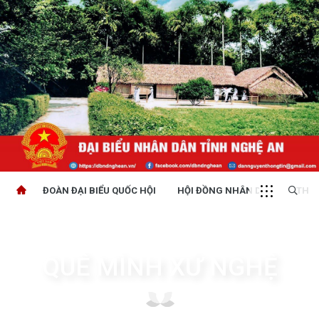
ĐOÀN ĐẠI BIỂU QUỐC HỘI
HỘI ĐỒNG NHÂN DÂN
THỜI
QUÊ MÌNH XỨ NGHỆ