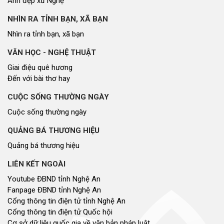
Ảnh đẹp xứ Nghệ
NHÌN RA TỈNH BẠN, XÃ BẠN
Nhìn ra tỉnh bạn, xã bạn
VĂN HỌC - NGHỆ THUẬT
Giai điệu quê hương
Đến với bài thơ hay
CUỘC SỐNG THƯỜNG NGÀY
Cuộc sống thường ngày
QUẢNG BÁ THƯƠNG HIỆU
Quảng bá thương hiệu
LIÊN KẾT NGOÀI
Youtube ĐBND tỉnh Nghệ An
Fanpage ĐBND tỉnh Nghệ An
Cổng thông tin điện tử tỉnh Nghệ An
Cổng thông tin điện tử Quốc hội
Cơ sở dữ liệu quốc gia về văn bản pháp luật