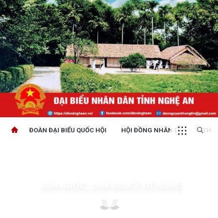
ĐOÀN ĐẠI BIỂU QUỐC HỘI
HỘI ĐỒNG NHÂN DÂN
THỜI
NON NƯỚC, CON NGƯỜI XỨ NGHỆ