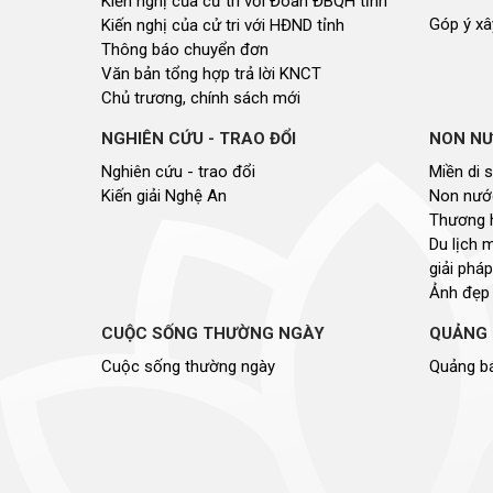
Kiến nghị của cử tri với Đoàn ĐBQH tỉnh
Góp ý xâ
Kiến nghị của cử tri với HĐND tỉnh
Thông báo chuyển đơn
Văn bản tổng hợp trả lời KNCT
Chủ trương, chính sách mới
NGHIÊN CỨU - TRAO ĐỔI
NON NƯ
Nghiên cứu - trao đổi
Miền di 
Kiến giải Nghệ An
Non nước
Thương 
Du lịch 
giải pháp
Ảnh đẹp
CUỘC SỐNG THƯỜNG NGÀY
QUẢNG 
Cuộc sống thường ngày
Quảng bá