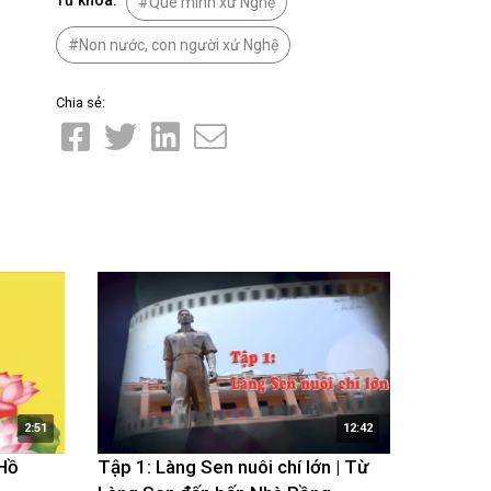
Từ khóa:
Quê mình xứ Nghệ
Non nước, con người xứ Nghệ
Chia sẻ:
2:51
12:42
 Hồ
Tập 1: Làng Sen nuôi chí lớn | Từ