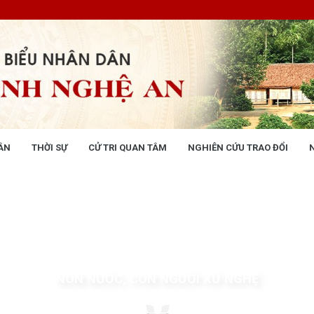
ÂN
THỜI SỰ
CỬ TRI QUAN TÂM
NGHIÊN CỨU TRAO ĐỔI
NG NHÂN DÂN
THỜI SỰ
 động
Tin tức chính trị - kinh tế - xã hộ
 động Văn phòng
 động Đảng, đoàn thể
 kỳ họp HĐND tỉnh
giám sát, khảo sát
ết của HĐND tỉnh
NON NƯỚC, CON NGƯỜI XỨ NGHỆ
XÂY DỰNG CHÍNH SÁCH,
XÂY DỰNG NÔNG THÔN MỚI
UẬT