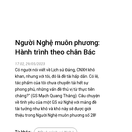
Nhịp cầu đầu tư
VĂN HỌC - NGHỆ THUẬT
Người Nghệ muôn phương:
Giai điệu quê hương
Hành trình theo chân Bác
Đến với bài thơ hay
17:02, 29/05/2023
Có người nói viết về Lịch sử Đảng, CNXH khô
khan, nhưng với tôi, đó là đề tài hấp dẫn. Có lẽ,
tác phẩm của tôi chưa chuyển tải hết sự
phong phú, những vấn đề thú vị từ thực tiễn
chăng?" (GS Mạch Quang Thắng). Câu chuyện
về tình yêu của một GS xứ Nghệ với mảng đề
tài tưởng như khô và khó này sẽ được giới
hệ An
thiệu trong Người Nghệ muôn phương số 28!
i
bản pháp