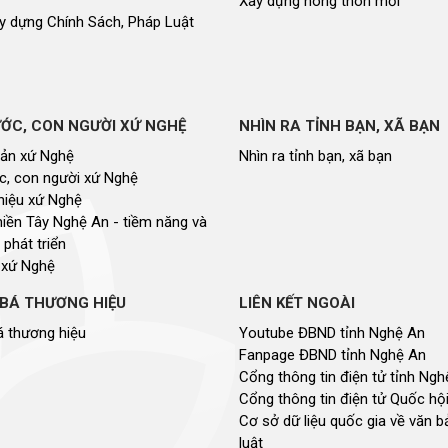
Xây dựng nông thôn mới
y dựng Chính Sách, Pháp Luật
ỚC, CON NGƯỜI XỨ NGHỆ
NHÌN RA TỈNH BẠN, XÃ BẠN
sản xứ Nghệ
Nhìn ra tỉnh bạn, xã bạn
, con người xứ Nghệ
hiệu xứ Nghệ
miền Tây Nghệ An - tiềm năng và
 phát triển
 xứ Nghệ
BÁ THƯƠNG HIỆU
LIÊN KẾT NGOÀI
 thương hiệu
Youtube ĐBND tỉnh Nghệ An
Fanpage ĐBND tỉnh Nghệ An
Cổng thông tin điện tử tỉnh Ng
Cổng thông tin điện tử Quốc hộ
Cơ sở dữ liệu quốc gia về văn 
luật