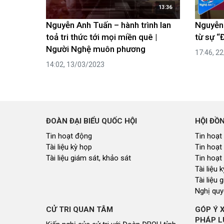
13:36
Nguyễn Anh Tuấn – hành trình lan
Nguyễn
toả tri thức tới mọi miền quê |
từ sự “
Người Nghệ muôn phương
17:46, 2
14:02, 13/03/2023
ĐOÀN ĐẠI BIỂU QUỐC HỘI
HỘI ĐỒ
Tin hoạt động
Tin hoạt
Tài liệu kỳ họp
Tin hoạt
Tài liệu giám sát, khảo sát
Tin hoạt
Tài liệu
Tài liệu 
Nghị quy
CỬ TRI QUAN TÂM
GÓP Ý 
PHÁP L