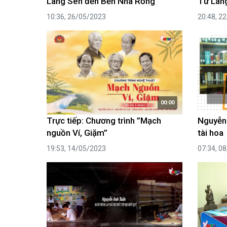
Làng Sen đến Bến Nhà Rồng
Từ Làn
10:36, 26/05/2023
20:48, 2
00:00
Trực tiếp: Chương trình ”Mạch
Nguyễn 
nguồn Ví, Giặm”
tài hoa
19:53, 14/05/2023
07:34, 0