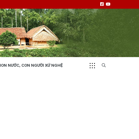
NON NƯỚC, CON NGƯỜI XỨ NGHỆ
CHUYỂN ĐỘNG 130
i
Tiếng nói và hành động từ cấp xã
NHỊP CẦU ĐẦU TƯ