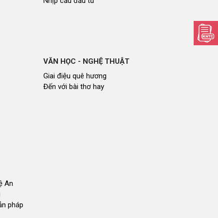
Nhịp cầu đầu tư
VĂN HỌC - NGHỆ THUẬT
Giai điệu quê hương
Đến với bài thơ hay
hệ An
i
bản pháp