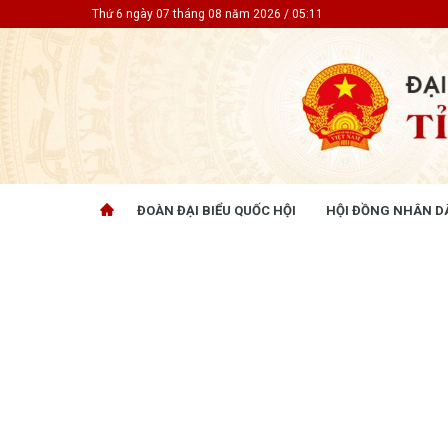
Thứ 6 ngày 07 tháng 08 năm 2026 / 05:11
ĐOÀN ĐẠI BIỂU QUỐC HỘI
HỘI ĐỒNG NHÂN D
ĐOÀN ĐẠI BIỂU QUỐC HỘI
HỘI ĐỒ
Tin hoạt động
Tin hoạt
Tài liệu kỳ họp
Tin hoạt
Tài liệu giám sát, khảo sát
Tin hoạt
Tài liệu
Tài liệu 
Nghị quy
CỬ TRI QUAN TÂM
GÓP Ý 
PHÁP L