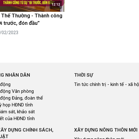
12:12
 Thế Thường - Thành công
Đi trước, đón đầu”
2/02/2023
NG NHÂN DÂN
THỜI SỰ
 động
Tin tức chính trị - kinh tế - xã hộ
 động Văn phòng
 động Đảng, đoàn thể
 kỳ họp HĐND tỉnh
giám sát, khảo sát
ết của HĐND tỉnh
XÂY DỰNG CHÍNH SÁCH,
XÂY DỰNG NÔNG THÔN MỚI
UẬT