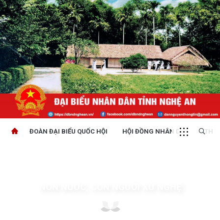
ĐOÀN ĐẠI BIỂU QUỐC HỘI
HỘI ĐỒNG NHÂN DÂN
THỜI
NON NƯỚC, CON NGƯỜI XỨ NGHỆ