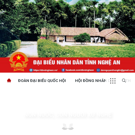
ĐOÀN ĐẠI BIỂU QUỐC HỘI
HỘI ĐỒNG NHÂN DÂN
THỜI
NON NƯỚC, CON NGƯỜI XỨ NGHỆ