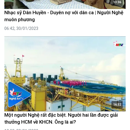
13:36
Nhạc sỹ Dân Huyền - Duyên nợ với dân ca | Người Nghệ
muôn phương
06:42, 30/01/2023
16:32
Một người Nghệ rất đặc biệt. Người hai lần được giải
thưởng HCM về KHCN. Ông là ai?