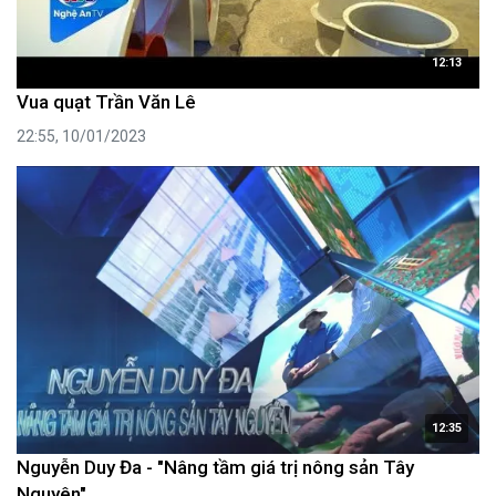
12:13
Vua quạt Trần Văn Lê
22:55, 10/01/2023
12:35
Nguyễn Duy Đa - "Nâng tầm giá trị nông sản Tây
Nguyên"