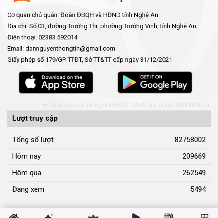
Cơ quan chủ quản: Đoàn ĐBQH và HĐND tỉnh Nghệ An
Địa chỉ: Số 03, đường Trường Thi, phường Trường Vinh, tỉnh Nghệ An
Điện thoại: 02383.592014
Email: dannguyenthongtin@gmail.com
Giấy phép số 179/GP-TTĐT, Sở TT&TT cấp ngày 31/12/2021
Hội đồng nhân dân tỉnh Nghệ An © 2021. Phát triển bởi
VIETNAMPEDIA.com
Lượt truy cập
Tổng số lượt
82758002
Hôm nay
209669
Hôm qua
262549
Đang xem
5494