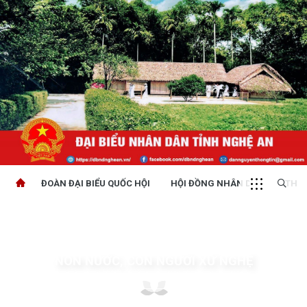
ĐOÀN ĐẠI BIỂU QUỐC HỘI
HỘI ĐỒNG NHÂN DÂN
THỜI
NON NƯỚC, CON NGƯỜI XỨ NGHỆ