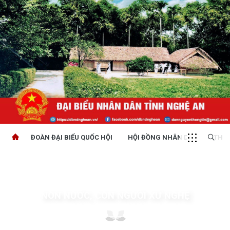
ĐOÀN ĐẠI BIỂU QUỐC HỘI
HỘI ĐỒNG NHÂN DÂN
THỜI
NON NƯỚC, CON NGƯỜI XỨ NGHỆ