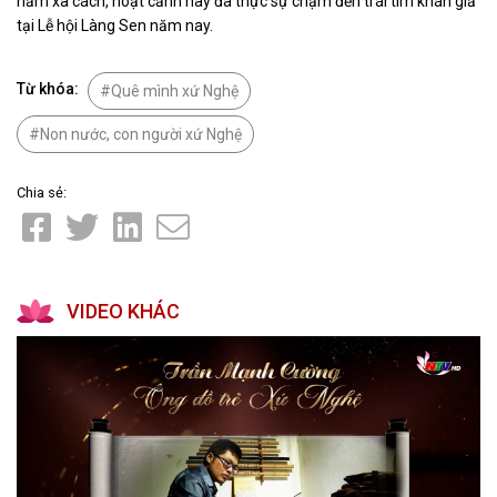
năm xa cách, hoạt cảnh này đã thực sự chạm đến trái tim khán giả
tại Lễ hội Làng Sen năm nay.
Từ khóa:
Quê mình xứ Nghệ
Non nước, con người xứ Nghệ
Chia sẻ:
VIDEO KHÁC