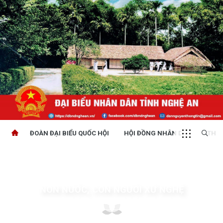
ĐOÀN ĐẠI BIỂU QUỐC HỘI
HỘI ĐỒNG NHÂN DÂN
THỜI
NON NƯỚC, CON NGƯỜI XỨ NGHỆ