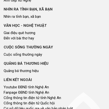
Ảnh đẹp xứ Nghệ
NHÌN RA TỈNH BẠN, XÃ BẠN
Nhìn ra tỉnh bạn, xã bạn
VĂN HỌC - NGHỆ THUẬT
Giai điệu quê hương
Đến với bài thơ hay
CUỘC SỐNG THƯỜNG NGÀY
Cuộc sống thường ngày
QUẢNG BÁ THƯƠNG HIỆU
Quảng bá thương hiệu
LIÊN KẾT NGOÀI
Youtube ĐBND tỉnh Nghệ An
Fanpage ĐBND tỉnh Nghệ An
Cổng thông tin điện tử tỉnh Nghệ An
Cổng thông tin điện tử Quốc hội
Cơ sở dữ liệu quốc gia về văn bản pháp luật