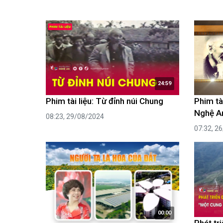
24:59
Phim tài liệu: Từ đỉnh núi Chung
Phim tà
Nghệ A
08:23, 29/08/2024
07:32, 2
00:00
Phát tr