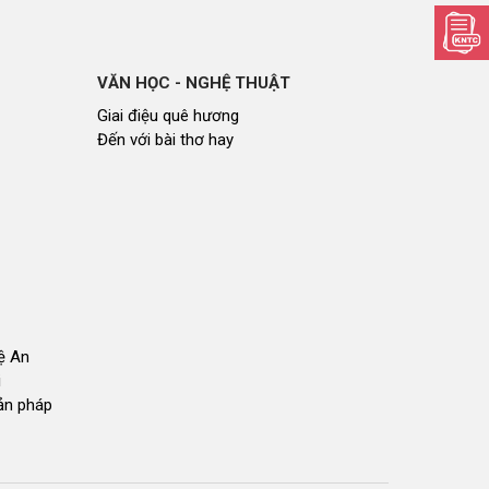
VĂN HỌC - NGHỆ THUẬT
Giai điệu quê hương
Đến với bài thơ hay
hệ An
i
bản pháp