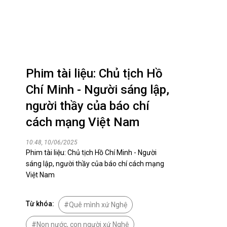
Nhịp cầu đầu tư
VĂN HỌC - NGHỆ THUẬT
Phim tài liệu: Chủ tịch Hồ
Giai điệu quê hương
Chí Minh - Người sáng lập,
Đến với bài thơ hay
người thầy của báo chí
cách mạng Việt Nam
10:48, 10/06/2025
Phim tài liệu: Chủ tịch Hồ Chí Minh - Người
sáng lập, người thầy của báo chí cách mạng
Việt Nam
hệ An
Từ khóa:
i
Quê mình xứ Nghệ
bản pháp
Non nước, con người xứ Nghệ