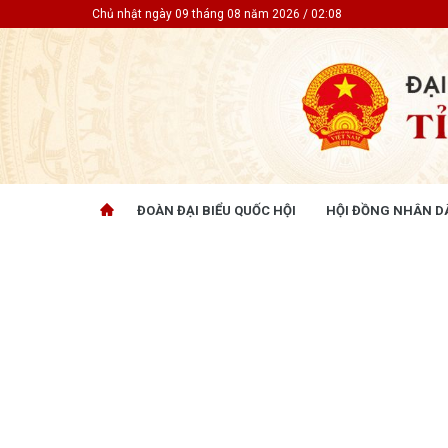
Chủ nhật ngày 09 tháng 08 năm 2026 / 02:08
ĐOÀN ĐẠI BIỂU QUỐC HỘI
HỘI ĐỒNG NHÂN D
ĐOÀN ĐẠI BIỂU QUỐC HỘI
HỘI ĐỒ
Tin hoạt động
Tin hoạt
Tài liệu kỳ họp
Tin hoạt
Tài liệu giám sát, khảo sát
Tin hoạt
Tài liệu
Tài liệu 
Nghị quy
CỬ TRI QUAN TÂM
GÓP Ý 
PHÁP L