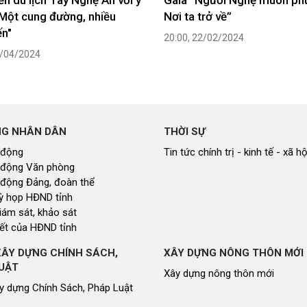
Một cung đường, nhiều
Nơi ta trở về”
n"
20:00, 22/02/2024
9/04/2024
NG NHÂN DÂN
THỜI SỰ
 động
Tin tức chính trị - kinh tế - xã hộ
 động Văn phòng
 động Đảng, đoàn thể
 kỳ họp HĐND tỉnh
giám sát, khảo sát
ết của HĐND tỉnh
XÂY DỰNG CHÍNH SÁCH,
XÂY DỰNG NÔNG THÔN MỚI
UẬT
Xây dựng nông thôn mới
y dựng Chính Sách, Pháp Luật