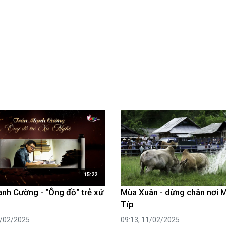
luật
Báo Đại biểu nhân dân
15:22
nh Cường - "Ông đồ" trẻ xứ
Mùa Xuân - dừng chân nơi
Típ
7/02/2025
09:13, 11/02/2025