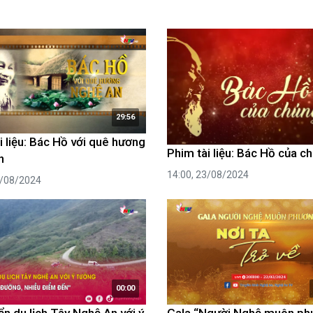
29:56
i liệu: Bác Hồ với quê hương
Phim tài liệu: Bác Hồ của c
n
14:00, 23/08/2024
6/08/2024
00:00
iển du lịch Tây Nghệ An với ý
Gala “Người Nghệ muôn ph