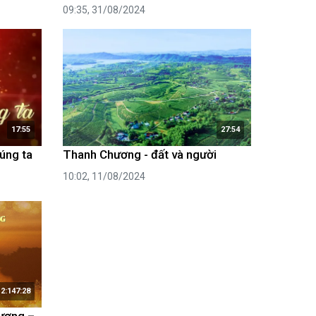
09:35, 31/08/2024
17:55
27:54
húng ta
Thanh Chương - đất và người
10:02, 11/08/2024
2:147:28
ương –