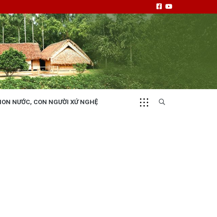
NON NƯỚC, CON NGƯỜI XỨ NGHỆ
CHUYỂN ĐỘNG 130
i
Tiếng nói và hành động từ cấp xã
NHỊP CẦU ĐẦU TƯ