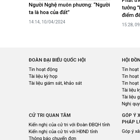
Người Nghệ muôn phương: “Người
tưởng "
ta là hoa của đất”
điểm đế
14:14, 10/04/2024
15:28, 0
ĐOÀN ĐẠI BIỂU QUỐC HỘI
HỘI ĐỒ
Tin hoạt động
Tin hoạt
Tài liệu kỳ họp
Tin hoạt
Tài liệu giám sát, khảo sát
Tin hoạt
Tài liệu
Tài liệu 
Nghị quy
CỬ TRI QUAN TÂM
GÓP Ý 
PHÁP L
Kiến nghị của cử tri với Đoàn ĐBQH tỉnh
Góp ý xâ
Kiến nghị của cử tri với HĐND tỉnh
Thông báo chuyển đơn