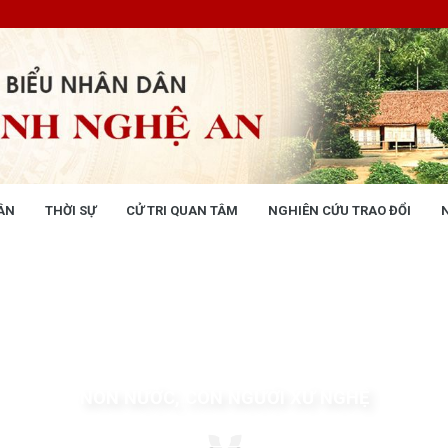
ÂN
THỜI SỰ
CỬ TRI QUAN TÂM
NGHIÊN CỨU TRAO ĐỔI
NG NHÂN DÂN
THỜI SỰ
 động
Tin tức chính trị - kinh tế - xã hộ
 động Văn phòng
 động Đảng, đoàn thể
 kỳ họp HĐND tỉnh
giám sát, khảo sát
ết của HĐND tỉnh
NON NƯỚC, CON NGƯỜI XỨ NGHỆ
XÂY DỰNG CHÍNH SÁCH,
XÂY DỰNG NÔNG THÔN MỚI
UẬT