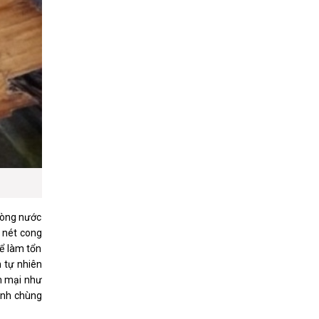
 dòng nước
 nét cong
ể làm tổn
n tự nhiên
ềm mại như
ình chùng