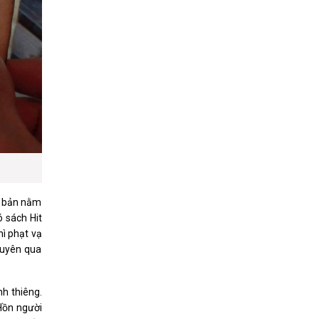
g bản nằm
ó sách Hit
hì phạt vạ
 xuyên qua
h thiêng.
 Hồn người