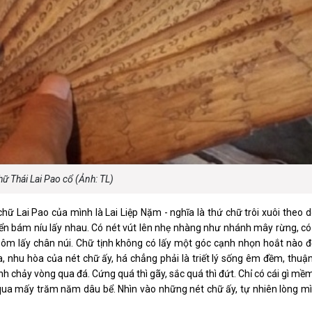
luật
Báo Đại biểu nhân dân
ữ Thái Lai Pao cổ (Ảnh: TL)
ộ chữ Lai Pao của mình là Lai Liệp Nặm - nghĩa là thứ chữ trôi xuôi theo
yển bám níu lấy nhau. Có nét vút lên nhẹ nhàng như nhánh mây rừng, có
ôm lấy chân núi. Chữ tịnh không có lấy một góc cạnh nhọn hoắt nào đ
, nhu hòa của nét chữ ấy, há chẳng phải là triết lý sống êm đềm, thuậ
h chảy vòng qua đá. Cứng quá thì gãy, sắc quá thì đứt. Chỉ có cái gì m
qua mấy trăm năm dâu bể. Nhìn vào những nét chữ ấy, tự nhiên lòng m