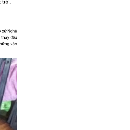
trời,
Nhịp cầu đầu tư
ây xứ Nghệ
- thảy đều
VĂN HỌC - NGHỆ THUẬT
những văn
Giai điệu quê hương
Đến với bài thơ hay
hệ An
i
bản pháp