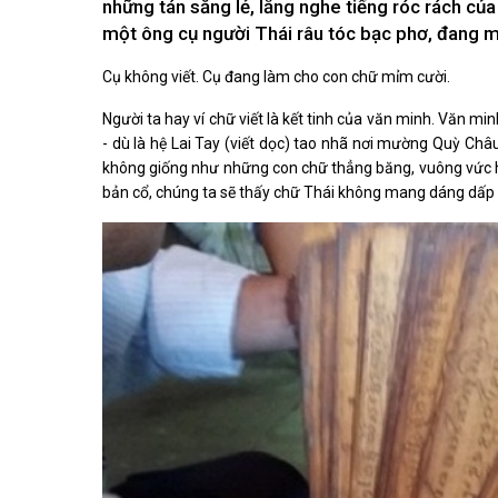
những tán săng lẻ, lắng nghe tiếng róc rách của
Kiến nghị của cử tri với Đoàn ĐBQH tỉnh
Góp ý xâ
Kiến nghị của cử tri với HĐND tỉnh
một ông cụ người Thái râu tóc bạc phơ, đang mà
Thông báo chuyển đơn
Cụ không viết. Cụ đang làm cho con chữ mỉm cười.
Văn bản tổng hợp trả lời KNCT
Chủ trương, chính sách mới
Người ta hay ví chữ viết là kết tinh của văn minh. Văn 
- dù là hệ Lai Tay (viết dọc) tao nhã nơi mường Quỳ Ch
NGHIÊN CỨU - TRAO ĐỔI
NON NƯ
không giống như những con chữ thẳng băng, vuông vức 
Nghiên cứu - trao đổi
Miền di 
bản cổ, chúng ta sẽ thấy chữ Thái không mang dáng dấp 
Kiến giải Nghệ An
Non nước
Thương 
Du lịch 
giải pháp
Ảnh đẹp
CUỘC SỐNG THƯỜNG NGÀY
QUẢNG 
Cuộc sống thường ngày
Quảng bá