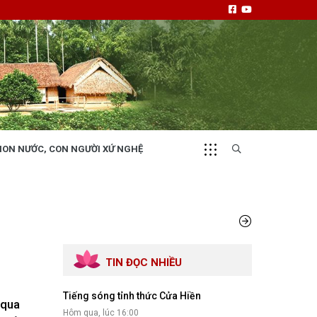
NON NƯỚC, CON NGƯỜI XỨ NGHỆ
CHUYỂN ĐỘNG 130
i
Tiếng nói và hành động từ cấp xã
TIN ĐỌC NHIỀU
Tiếng sóng tỉnh thức Cửa Hiền
NHỊP CẦU ĐẦU TƯ
 qua
Hôm qua, lúc 16:00