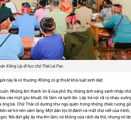
bản Xiềng Líp đi học chữ Thái Lai Pao
ới này là vô thường. Không có gì thoát khỏi luật sinh diệt.
uồn cuộn. Những âm thanh ồn ã của phố thị, những ánh sáng xanh nhấp n
 kia vào một góc khuất, tối tăm và lạnh lẽo. Lớp trẻ vội vã rủ nhau xuốn
ủa ông bà. Chữ Thái cổ dường như ngủ quên trong những chiếc rương g
iên sẽ trở nên câm lặng. Một dân tộc lỡ đánh rơi mất chữ viết của mình
 góc. Nỗi đứt gãy ấy nhẹ êm lắm, nó không cứa rách da thịt, nhưng nó là