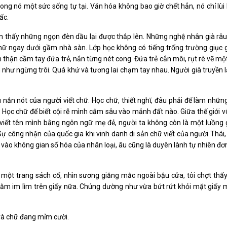
ng nó một sức sống tự tại. Văn hóa không bao giờ chết hẳn, nó chỉ lùi 
ấc.
n thấy những ngọn đèn dầu lại được thắp lên. Những nghệ nhân già râu
ữ ngay dưới gầm nhà sàn. Lớp học không có tiếng trống trường giục gi
n thận cầm tay đứa trẻ, nắn từng nét cong. Đứa trẻ cắn môi, rụt rè vẽ mộ
 như ngừng trôi. Quá khứ và tương lai chạm tay nhau. Người già truyền lạ
 nắn nót của người viết chữ. Học chữ, thiết nghĩ, đâu phải để làm nhữn
. Học chữ để biết cội rễ mình cắm sâu vào mảnh đất nào. Giữa thế giới 
 viết tên mình bằng ngôn ngữ mẹ đẻ, người ta không còn là một luồng g
Sự công nhận của quốc gia khi vinh danh di sản chữ viết của người Thái
 vào không gian số hóa của nhân loại, âu cũng là duyên lành tự nhiên đ
ại một trang sách cổ, nhìn sương giăng mắc ngoài bậu cửa, tôi chợt thấ
ằm im lìm trên giấy nữa. Chúng dường như vừa bứt rứt khỏi mặt giấy 
 và chữ đang mỉm cười.