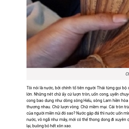
Ch
Tôi nói là nước, bởi chính tổ tiên người Thái từng gọi b
lớn. Những nét chữ ấy cứ lượn tròn, uốn cong, uyển chu
cong bao dung như dòng sông Hiếu, sông Lam hiền hòa 
thương nhau. Chữ lượn vòng. Chữ mềm mại. Cái tròn trịa
của người miền núi đó sao? Nước gặp đá thì nước uốn mìn
nước, vô ngã như mây, mới có thể thong dong đi xuyên 
lại, buông bỏ hết xôn xao.