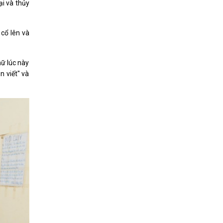
ại và thủy
cổ lên và
hữ lúc này
n viết" và