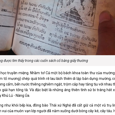
cũng được tìm thấy trong các cuốn sách cổ bằng giấy thường
ăn học truyền miệng. Nhầm to! Cả một bộ bách khoa toàn thư của mườn
m tố mương) chép quá trình rẽ lau lách thiên di lập bản dựng mường; c
rừng cấm, bến nước thiêng nghiêm ngặt, trộm cắp hay tằng tịu với nhau t
giải hạn tống tà. Và đặc biệt là những áng thiên tình sử bi tráng hát
 Khủ Lú - Nàng Ủa.
 như khói bếp kia, đồng bào Thái xứ Nghệ đã cất giữ cả một vũ trụ lin
ồn vui của muôn vạn lớp người đã nằm xuống dưới bóng cây ké, cây táu.