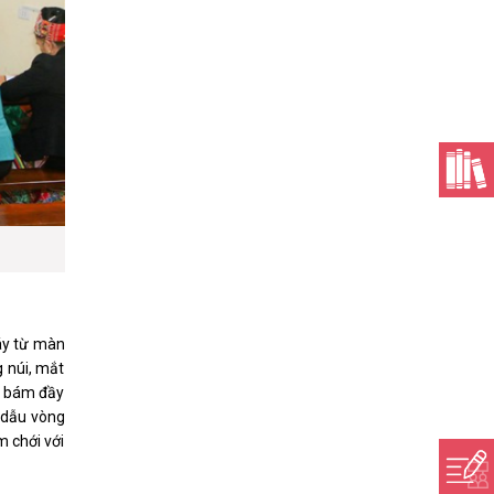
háy từ màn
g núi, mắt
ỗ bám đầy
, dẫu vòng
m chới với