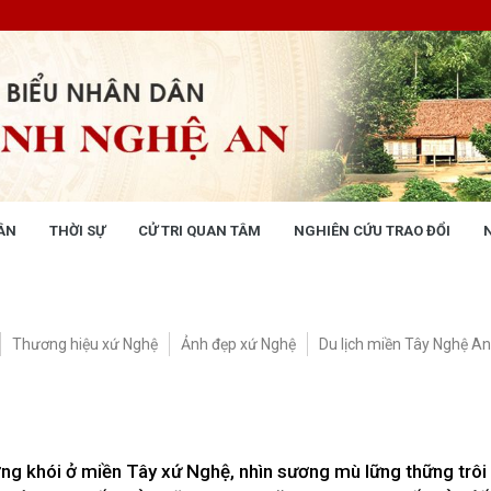
ÂN
THỜI SỰ
CỬ TRI QUAN TÂM
NGHIÊN CỨU TRAO ĐỔI
NG NHÂN DÂN
THỜI SỰ
 động
Tin tức chính trị - kinh tế - xã hộ
 động Văn phòng
Thương hiệu xứ Nghệ
Ảnh đẹp xứ Nghệ
Du lịch miền Tây Nghệ An
 động Đảng, đoàn thể
 kỳ họp HĐND tỉnh
giám sát, khảo sát
ết của HĐND tỉnh
XÂY DỰNG CHÍNH SÁCH,
XÂY DỰNG NÔNG THÔN MỚI
ơng khói ở miền Tây xứ Nghệ, nhìn sương mù lững thững trôi
UẬT