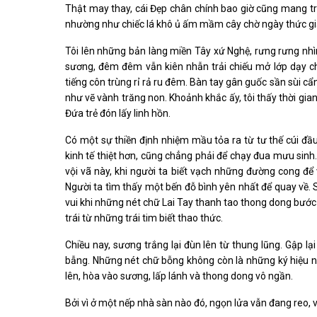
Thật may thay, cái Đẹp chân chính bao giờ cũng mang tro
nhường như chiếc lá khô ủ ấm mầm cây chờ ngày thức gi
Tôi lên những bản làng miền Tây xứ Nghệ, rưng rưng nhì
sương, đêm đêm vẫn kiên nhẫn trải chiếu mở lớp dạy ch
tiếng côn trùng rỉ rả ru đêm. Bàn tay gân guốc sần sùi cẩ
như vẽ vành trăng non. Khoảnh khắc ấy, tôi thấy thời gian
Đứa trẻ đón lấy linh hồn.
Có một sự thiền định nhiệm mầu tỏa ra từ tư thế cúi đầu
kinh tế thiệt hơn, cũng chẳng phải để chạy đua mưu sinh
vội vã này, khi người ta biết vạch những đường cong để
Người ta tìm thấy một bến đỗ bình yên nhất để quay về. 
vui khi những nét chữ Lai Tay thanh tao thong dong bước
trái từ những trái tim biết thao thức.
Chiều nay, sương trắng lại đùn lên từ thung lũng. Gập l
bẫng. Những nét chữ bỗng không còn là những ký hiệu n
lên, hòa vào sương, lấp lánh và thong dong vô ngần.
Bởi vì ở một nếp nhà sàn nào đó, ngọn lửa vẫn đang reo,