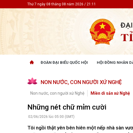
Thứ 7 ngày 08 tháng 08 năm 2026 / 21:11
ĐOÀN ĐẠI BIỂU QUỐC HỘI
HỘI ĐỒNG NHÂN D
ĐOÀN ĐẠI BIỂU QUỐC HỘI
HỘI ĐỒ
NON NƯỚC, CON NGƯỜI XỨ NGHỆ
Tin hoạt động
Tin hoạt
Tài liệu kỳ họp
Tin hoạt
Non nước, con người xứ Nghệ
Miền di sản xứ Nghệ
Tài liệu giám sát, khảo sát
Tin hoạt
Tài liệu
Những nét chữ mỉm cười
Tài liệu 
Nghị quy
02/06/2026 lúc 05:00 (GMT)
CỬ TRI QUAN TÂM
GÓP Ý 
Tôi ngồi thật yên bên hiên một nếp nhà sàn vư
PHÁP L