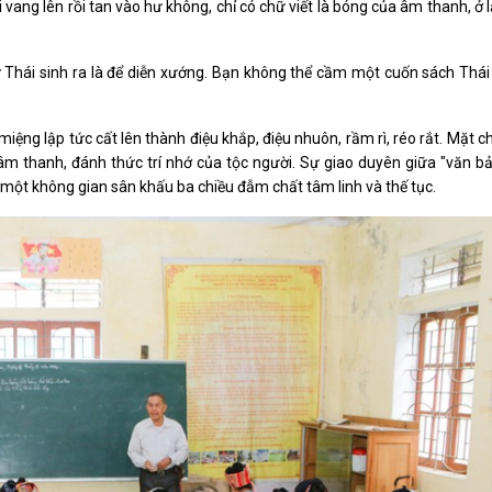
 vang lên rồi tan vào hư không, chỉ có chữ viết là bóng của âm thanh, ở l
 Thái sinh ra là để diễn xướng. Bạn không thể cầm một cuốn sách Thái 
miệng lập tức cất lên thành điệu khắp, điệu nhuôn, rầm rì, réo rắt. Mặt c
âm thanh, đánh thức trí nhớ của tộc người. Sự giao duyên giữa "văn bả
 một không gian sân khấu ba chiều đẫm chất tâm linh và thế tục.