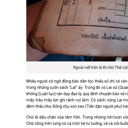
Ngoài viết trên lá thì chữ Thái 
Nhiều người cữ ngỡ đồng bào dân tộc thiểu số chỉ có v
trong những cuốn sách “Lai” ấy. Trong đó có Lai sử (Quắ
khống (Luật tục) răn dạy đạo lý, quy định chuyện bảo vệ 
mấy trâu mấy lợn ghi rành rọt lắm. Có sách cúng Lai mo 
đêm thâu như Xống chụ xon xao (Tiễn dặn người yêu) hay
Chữ là dấu chân của tâm hồn. Trong những nét lượn vòng
Chữ cõng trên lưng nó cả một hệ tư tưởng, và cả nỗi bu