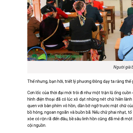
Người già 
Thế nhưng, bạn hỡi, triết lý phương Đông dạy ta rằng thế gi
Cơn lốc của thời đại mới trôi đi như một trận lũ ống c
hình điện thoại đã có lúc xô dạt những nét chữ hiền lành
quen với bàn phím vô hồn, dần bỡ ngỡ trước mặt chữ c
bồ hóng, ngoan ngoãn và buồn bã. Nếu chữ phai nhạt, tổ t
xòe có rộn rã đến đâu, bề sâu linh hồn cũng đã mẻ đi một
cội nguồn.