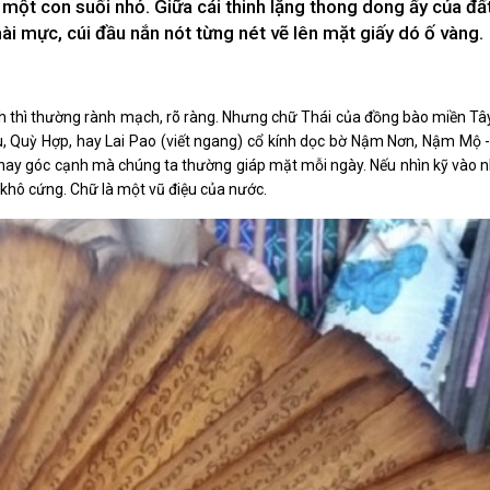
 một con suối nhỏ. Giữa cái thinh lặng thong dong ấy của đất 
Xây dựng nông thôn mới
y dựng Chính Sách, Pháp Luật
i mực, cúi đầu nắn nót từng nét vẽ lên mặt giấy dó ố vàng.
minh thì thường rành mạch, rõ ràng. Nhưng chữ Thái của đồng bào miền T
âu, Quỳ Hợp, hay Lai Pao (viết ngang) cổ kính dọc bờ Nậm Nơn, Nậm Mộ 
ỚC, CON NGƯỜI XỨ NGHỆ
NHÌN RA TỈNH BẠN, XÃ BẠN
hay góc cạnh mà chúng ta thường giáp mặt mỗi ngày. Nếu nhìn kỹ vào 
sản xứ Nghệ
Nhìn ra tỉnh bạn, xã bạn
khô cứng. Chữ là một vũ điệu của nước.
, con người xứ Nghệ
hiệu xứ Nghệ
miền Tây Nghệ An - tiềm năng và
 phát triển
 xứ Nghệ
BÁ THƯƠNG HIỆU
LIÊN KẾT NGOÀI
 thương hiệu
Youtube ĐBND tỉnh Nghệ An
Fanpage ĐBND tỉnh Nghệ An
Cổng thông tin điện tử tỉnh Ng
Cổng thông tin điện tử Quốc hộ
Cơ sở dữ liệu quốc gia về văn 