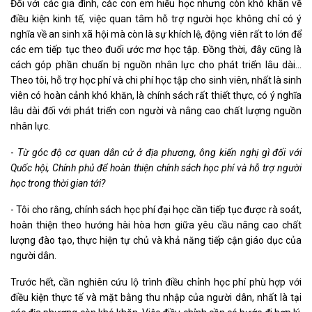
Đối với các gia đình, các con em hiếu học nhưng còn khó khăn về
điều kiện kinh tế, việc quan tâm hỗ trợ người học không chỉ có ý
nghĩa về an sinh xã hội mà còn là sự khích lệ, động viên rất to lớn để
các em tiếp tục theo đuổi ước mơ học tập. Đồng thời, đây cũng là
cách góp phần chuẩn bị nguồn nhân lực cho phát triển lâu dài...
Theo tôi, hỗ trợ học phí và chi phí học tập cho sinh viên, nhất là sinh
viên có hoàn cảnh khó khăn, là chính sách rất thiết thực, có ý nghĩa
lâu dài đối với phát triển con người và nâng cao chất lượng nguồn
nhân lực.
-
Từ góc độ cơ quan dân cử ở địa phương, ông kiến nghị gì đối với
Quốc hội, Chính phủ để hoàn thiện chính sách học phí và hỗ trợ người
học trong thời gian tới?
- Tôi cho rằng, chính sách học phí đại học cần tiếp tục được rà soát,
hoàn thiện theo hướng hài hòa hơn giữa yêu cầu nâng cao chất
lượng đào tạo, thực hiện tự chủ và khả năng tiếp cận giáo dục của
người dân.
Trước hết, cần nghiên cứu lộ trình điều chỉnh học phí phù hợp với
điều kiện thực tế và mặt bằng thu nhập của người dân, nhất là tại