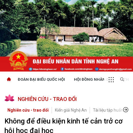
ĐOÀN ĐẠI BIỂU QUỐC HỘI
HỘI ĐỒNG NHÂN DÂN
THỜI
NGHIÊN CỨU - TRAO ĐỔI
Nghiên cứu - trao đổi
Kiến giải Nghệ An
Tài liệu tập huấn, bồi
Không để điều kiện kinh tế cản trở cơ
hội học đại học