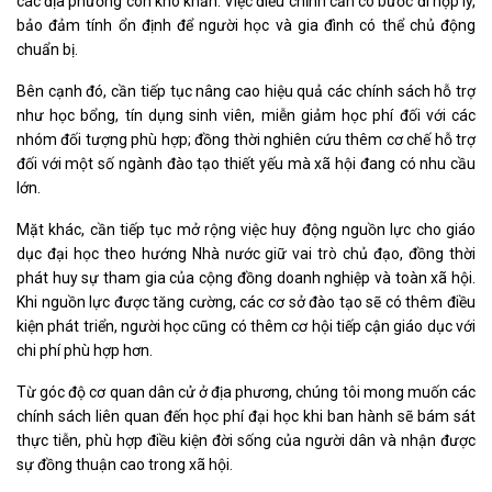
các địa phương còn khó khăn. Việc điều chỉnh cần có bước đi hợp lý,
bảo đảm tính ổn định để người học và gia đình có thể chủ động
chuẩn bị.
Bên cạnh đó, cần tiếp tục nâng cao hiệu quả các chính sách hỗ trợ
như học bổng, tín dụng sinh viên, miễn giảm học phí đối với các
nhóm đối tượng phù hợp; đồng thời nghiên cứu thêm cơ chế hỗ trợ
đối với một số ngành đào tạo thiết yếu mà xã hội đang có nhu cầu
lớn.
Mặt khác, cần tiếp tục mở rộng việc huy động nguồn lực cho giáo
dục đại học theo hướng Nhà nước giữ vai trò chủ đạo, đồng thời
phát huy sự tham gia của cộng đồng doanh nghiệp và toàn xã hội.
Khi nguồn lực được tăng cường, các cơ sở đào tạo sẽ có thêm điều
kiện phát triển, người học cũng có thêm cơ hội tiếp cận giáo dục với
chi phí phù hợp hơn.
Từ góc độ cơ quan dân cử ở địa phương, chúng tôi mong muốn các
chính sách liên quan đến học phí đại học khi ban hành sẽ bám sát
thực tiễn, phù hợp điều kiện đời sống của người dân và nhận được
sự đồng thuận cao trong xã hội.