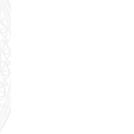
Nhịp cầu đầu tư
VĂN HỌC - NGHỆ THUẬT
Giai điệu quê hương
Đến với bài thơ hay
hệ An
i
bản pháp