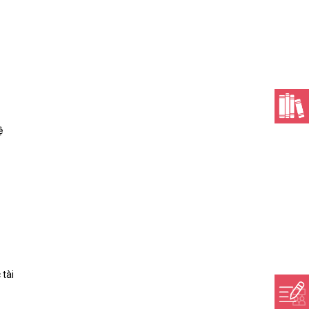
ệ
 tài