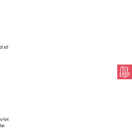
ột số
ụ lục
tại