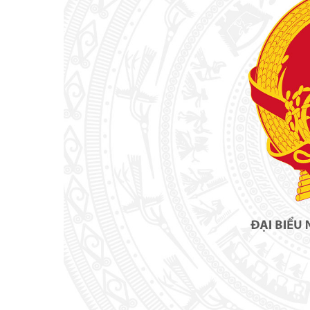
Kiến nghị của cử tri với Đoàn ĐBQH tỉnh
Góp ý xâ
Kiến nghị của cử tri với HĐND tỉnh
Thông báo chuyển đơn
Văn bản tổng hợp trả lời KNCT
Chủ trương, chính sách mới
NGHIÊN CỨU - TRAO ĐỔI
NON NƯ
Nghiên cứu - trao đổi
Miền di 
Kiến giải Nghệ An
Non nước
Thương 
Du lịch 
giải pháp
Ảnh đẹp
CUỘC SỐNG THƯỜNG NGÀY
QUẢNG 
Cuộc sống thường ngày
Quảng bá