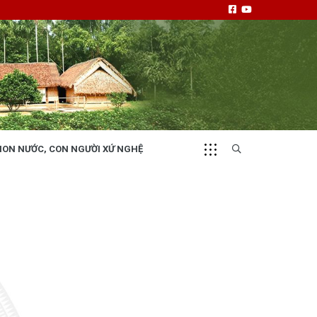
NON NƯỚC, CON NGƯỜI XỨ NGHỆ
CHUYỂN ĐỘNG 130
i
Tiếng nói và hành động từ cấp xã
NHỊP CẦU ĐẦU TƯ