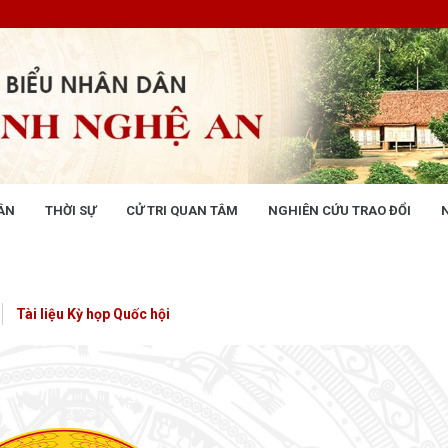
ÂN
THỜI SỰ
CỬ TRI QUAN TÂM
NGHIÊN CỨU TRAO ĐỔI
NG NHÂN DÂN
THỜI SỰ
 động
Tin tức chính trị - kinh tế - xã hộ
 động Văn phòng
Tài liệu Kỳ họp Quốc hội
 động Đảng, đoàn thể
 kỳ họp HĐND tỉnh
giám sát, khảo sát
ết của HĐND tỉnh
XÂY DỰNG CHÍNH SÁCH,
XÂY DỰNG NÔNG THÔN MỚI
UẬT