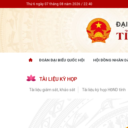
Thứ 6 ngày 07 tháng 08 năm 2026 / 22:40
ĐOÀN ĐẠI BIỂU QUỐC HỘI
HỘI ĐỒNG NHÂN D
ĐOÀN ĐẠI BIỂU QUỐC HỘI
HỘI ĐỒ
TÀI LIỆU KỲ HỌP
Tin hoạt động
Tin hoạt
Tài liệu kỳ họp
Tin hoạt
Tài liệu giám sát, khảo sát
Tài liệu kỳ họp HĐND tỉnh
Tài liệu giám sát, khảo sát
Tin hoạt
Tài liệu
Tài liệu 
Nghị quy
CỬ TRI QUAN TÂM
GÓP Ý 
PHÁP L