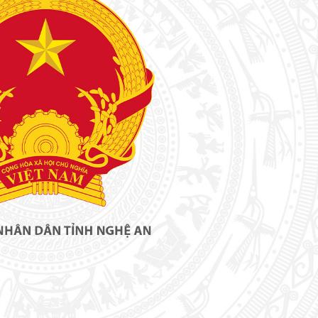
Xây dựng nông thôn mới
y dựng Chính Sách, Pháp Luật
ỚC, CON NGƯỜI XỨ NGHỆ
NHÌN RA TỈNH BẠN, XÃ BẠN
sản xứ Nghệ
Nhìn ra tỉnh bạn, xã bạn
, con người xứ Nghệ
hiệu xứ Nghệ
miền Tây Nghệ An - tiềm năng và
 phát triển
 xứ Nghệ
BÁ THƯƠNG HIỆU
LIÊN KẾT NGOÀI
 thương hiệu
Youtube ĐBND tỉnh Nghệ An
Fanpage ĐBND tỉnh Nghệ An
Cổng thông tin điện tử tỉnh Ng
Cổng thông tin điện tử Quốc hộ
Cơ sở dữ liệu quốc gia về văn 