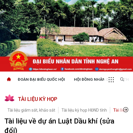
ĐOÀN ĐẠI BIỂU QUỐC HỘI
HỘI ĐỒNG NHÂN DÂN
THỜI
TÀI LIỆU KỲ HỌP
Tài liệu giám sát, khảo sát
Tài liệu kỳ họp HĐND tỉnh
Tài liệu K
Tài liệu về dự án Luật Dầu khí (sửa
đổi)