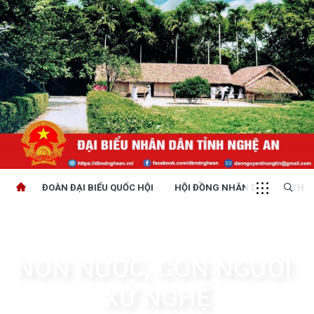
ĐOÀN ĐẠI BIỂU QUỐC HỘI
HỘI ĐỒNG NHÂN DÂN
THỜI
NON NƯỚC, CON NGƯỜI 
XỨ NGHỆ