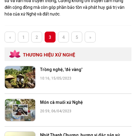
sử và văn hóa truyền thống, Cường không chỉ truyền cảm hứng
đến cộng đồng mà còn góp phần bảo tồn và phát huy giá trị văn
hóa của xứ Nghệ và đất nước.
«
1
2
3
4
5
»
THƯƠNG HIỆU XỨ NGHỆ
Trồng nghệ, 'đẻ vàng'
10:16, 15/05/2023
Món cà muối xứ Nghệ
20:59, 06/04/2023
Nhút Thanh Chương, hương vị đặc sản xứ