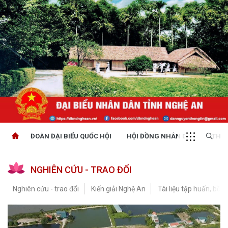
ĐOÀN ĐẠI BIỂU QUỐC HỘI
HỘI ĐỒNG NHÂN DÂN
THỜI
NGHIÊN CỨU - TRAO ĐỔI
Nghiên cứu - trao đổi
Kiến giải Nghệ An
Tài liệu tập huấn, bồi