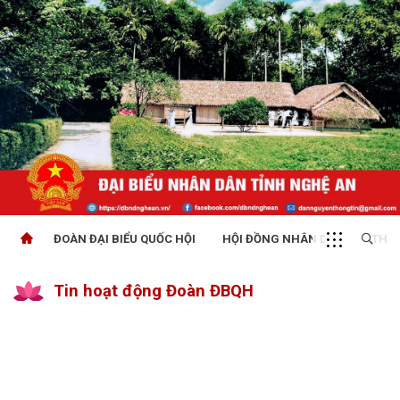
ĐOÀN ĐẠI BIỂU QUỐC HỘI
HỘI ĐỒNG NHÂN DÂN
THỜI
Tin hoạt động Đoàn ĐBQH