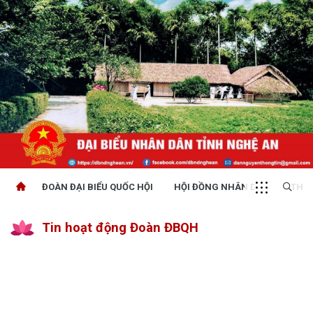
ĐOÀN ĐẠI BIỂU QUỐC HỘI
HỘI ĐỒNG NHÂN DÂN
THỜI
Tin hoạt động Đoàn ĐBQH