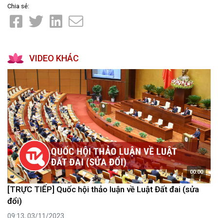
Chia sẻ:
VIDEO KHÁC
00:00
[TRỰC TIẾP] Quốc hội thảo luận về Luật Đất đai (sửa
đổi)
09:13, 03/11/2023