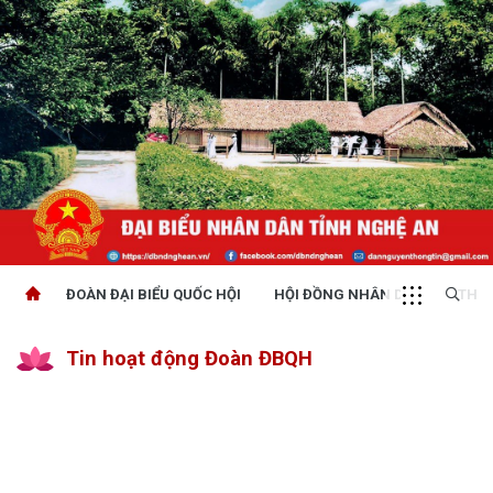
ĐOÀN ĐẠI BIỂU QUỐC HỘI
HỘI ĐỒNG NHÂN DÂN
THỜI
Tin hoạt động Đoàn ĐBQH